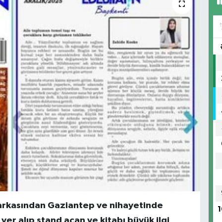
 arkasından Gaziantep ve nihayetinde
1
er alıp stand açan ve kitabı büyük ilgi