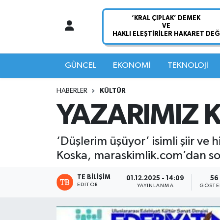
Nöbetçi Eczaneler
Hava Durumu
GÜNCEL
EKONOMİ
TEKNOLOJİ
Namaz Vakitleri
HABERLER
KÜLTÜR
YAZARIMIZ 
Trafik Durumu
Süper Lig Puan Durumu ve Fikstür
‘Düşlerim üşüyor’ isimli şiir ve
Koska, maraskimlik.com’dan son
Tüm Manşetler
TE BILIŞIM
01.12.2025 - 14:09
56
EDITÖR
Son Dakika Haberleri
YAYINLANMA
GÖSTE
Haber Arşivi