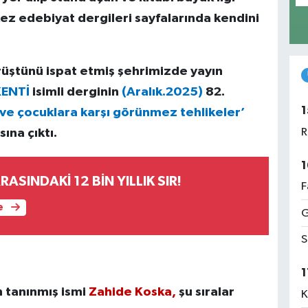
ez edebiyat dergileri sayfalarında kendini
rüştünü ispat etmiş şehrimizde yayın
KENTİ
isimli derginin
(Aralık.2025)
82.
1
 ve çocuklara karşı görünmez tehlikeler’
sına çıktı.
R
1
ASINDAKİ 12 BİN YILLIK SIR!
F
e
G
S
1
n tanınmış ismi
Zahide Koska,
şu sıralar
K