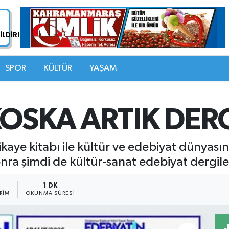
SPOR
KÜLTÜR
YAŞAM
KOSKA ARTIK DER
 hikaye kitabı ile kültür ve edebiyat dünyas
ra şimdi de kültür-sanat edebiyat dergile
1 DK
RIM
OKUNMA SÜRESI