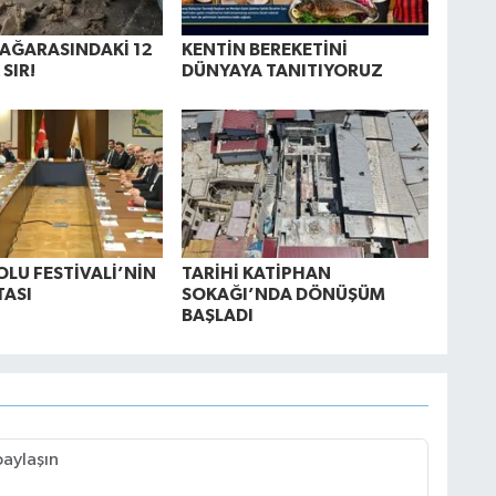
MAĞARASINDAKİ 12
KENTİN BEREKETİNİ
 SIR!
DÜNYAYA TANITIYORUZ
OLU FESTİVALİ’NİN
TARİHİ KATİPHAN
TASI
SOKAĞI’NDA DÖNÜŞÜM
BAŞLADI