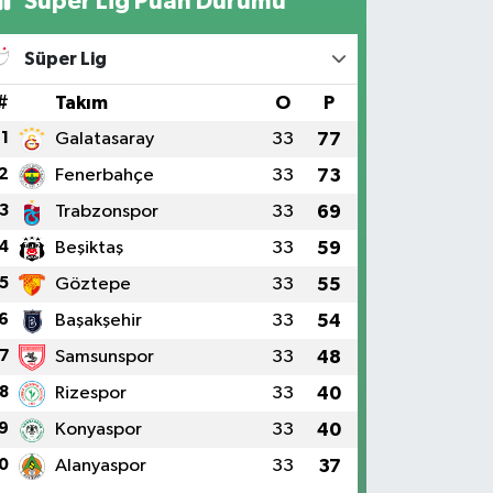
Süper Lig Puan Durumu
Süper Lig
#
Takım
O
P
1
Galatasaray
33
77
2
Fenerbahçe
33
73
3
Trabzonspor
33
69
4
Beşiktaş
33
59
5
Göztepe
33
55
6
Başakşehir
33
54
7
Samsunspor
33
48
8
Rizespor
33
40
9
Konyaspor
33
40
0
Alanyaspor
33
37