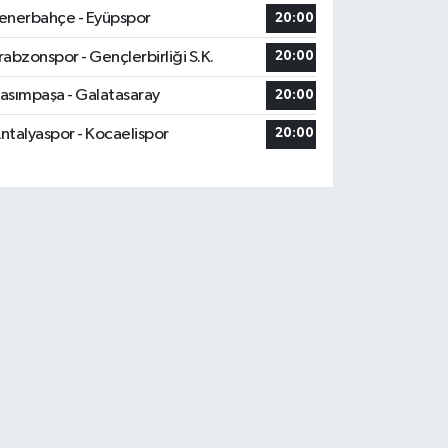
enerbahçe - Eyüpspor
20:00
rabzonspor - Gençlerbirliği S.K.
20:00
asımpaşa - Galatasaray
20:00
ntalyaspor - Kocaelispor
20:00