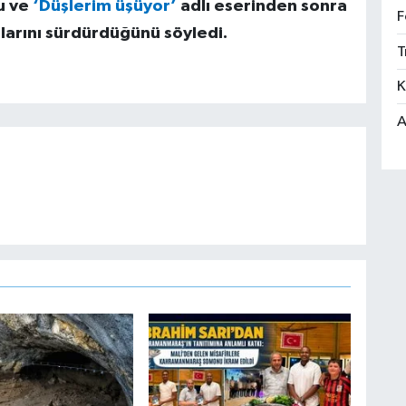
u ve
‘Düşlerim üşüyor’
adlı eserinden sonra
F
larını sürdürdüğünü söyledi.
T
K
A