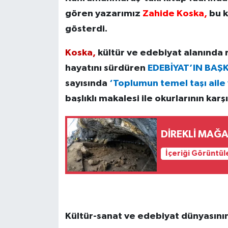
gören yazarımız
Zahide Koska,
bu k
gösterdi.
Koska,
kültür ve edebiyat alanında 
hayatını sürdüren
EDEBİYAT’IN BAŞ
sayısında
‘Toplumun temel taşı aile
başlıklı makalesi ile okurlarının karşı
DİREKLİ MAĞAR
İçeriği Görüntül
Kültür-sanat ve edebiyat dünyasını