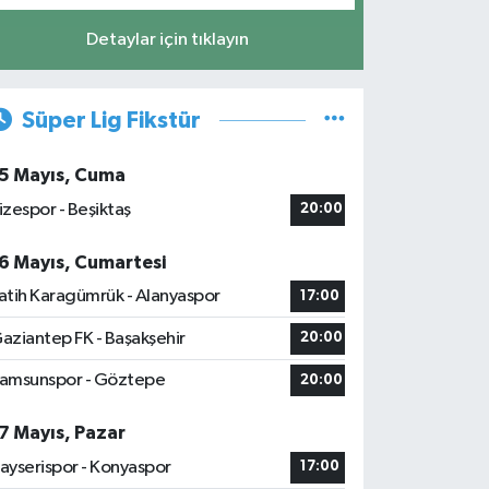
Detaylar için tıklayın
Süper Lig Fikstür
5 Mayıs, Cuma
izespor - Beşiktaş
20:00
6 Mayıs, Cumartesi
atih Karagümrük - Alanyaspor
17:00
aziantep FK - Başakşehir
20:00
amsunspor - Göztepe
20:00
7 Mayıs, Pazar
ayserispor - Konyaspor
17:00