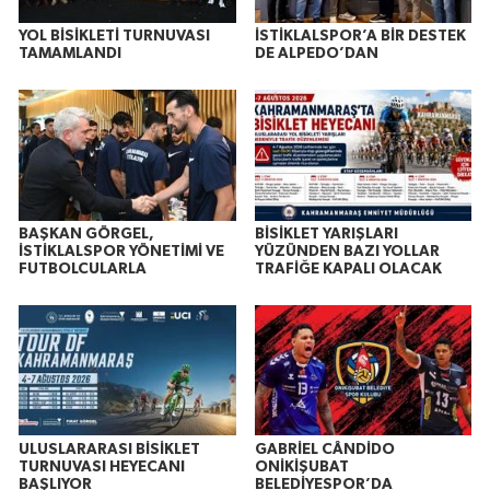
YOL BİSİKLETİ TURNUVASI
İSTİKLALSPOR’A BİR DESTEK
TAMAMLANDI
DE ALPEDO’DAN
BAŞKAN GÖRGEL,
BİSİKLET YARIŞLARI
İSTİKLALSPOR YÖNETİMİ VE
YÜZÜNDEN BAZI YOLLAR
FUTBOLCULARLA
TRAFİĞE KAPALI OLACAK
ULUSLARARASI BİSİKLET
GABRİEL CÂNDİDO
TURNUVASI HEYECANI
ONİKİŞUBAT
BAŞLIYOR
BELEDİYESPOR’DA