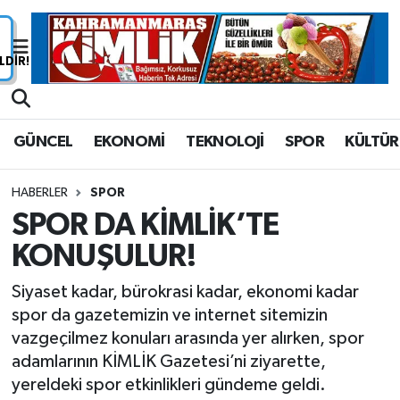
Nöbetçi Eczaneler
Hava Durumu
GÜNCEL
EKONOMİ
TEKNOLOJİ
SPOR
KÜLTÜR
Namaz Vakitleri
HABERLER
SPOR
Trafik Durumu
SPOR DA KİMLİK’TE
KONUŞULUR!
Süper Lig Puan Durumu ve Fikstür
Siyaset kadar, bürokrasi kadar, ekonomi kadar
Tüm Manşetler
spor da gazetemizin ve internet sitemizin
vazgeçilmez konuları arasında yer alırken, spor
Son Dakika Haberleri
adamlarının KİMLİK Gazetesi’ni ziyarette,
yereldeki spor etkinlikleri gündeme geldi.
Haber Arşivi