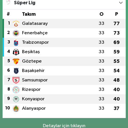
Süper Lig
#
Takım
O
P
1
Galatasaray
33
77
2
Fenerbahçe
33
73
3
Trabzonspor
33
69
4
Beşiktaş
33
59
5
Göztepe
33
55
6
Başakşehir
33
54
7
Samsunspor
33
48
8
Rizespor
33
40
9
Konyaspor
33
40
10
Alanyaspor
33
37
Detaylar için tıklayın