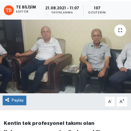
TE BILIŞIM
21.08.2021 - 11:07
107
EDITÖR
YAYINLANMA
GÖSTERIM
Paylaş
-
+
A
A
Kentin tek profesyonel takımı olan