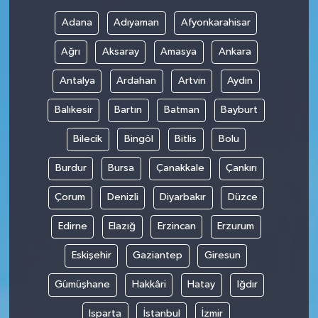
Adana
Adıyaman
Afyonkarahisar
Ağrı
Aksaray
Amasya
Ankara
Antalya
Ardahan
Artvin
Aydın
Balıkesir
Bartın
Batman
Bayburt
Bilecik
Bingöl
Bitlis
Bolu
Burdur
Bursa
Çanakkale
Çankırı
Çorum
Denizli
Diyarbakır
Düzce
Edirne
Elazığ
Erzincan
Erzurum
Eskişehir
Gaziantep
Giresun
Gümüşhane
Hakkâri
Hatay
Iğdır
Isparta
İstanbul
İzmir