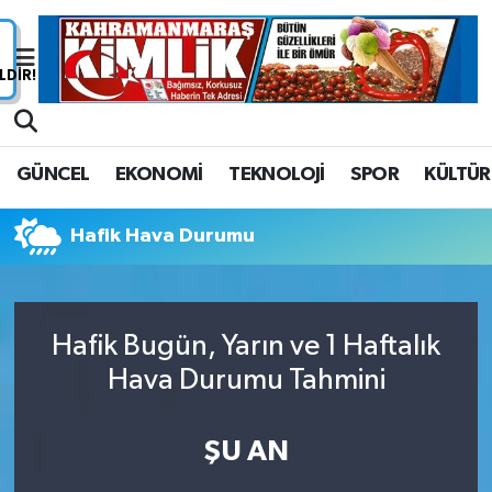
Nöbetçi Eczaneler
Hava Durumu
GÜNCEL
EKONOMİ
TEKNOLOJİ
SPOR
KÜLTÜR
Namaz Vakitleri
Hafik Hava Durumu
Trafik Durumu
Süper Lig Puan Durumu ve Fikstür
Hafik Bugün, Yarın ve 1 Haftalık
Tüm Manşetler
Hava Durumu Tahmini
Son Dakika Haberleri
ŞU AN
Haber Arşivi