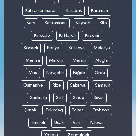
Kahramanmaraş
Karabük
Karaman
Kars
Kastamonu
Kayseri
Kilis
Kırıkkale
Kırklareli
Kırşehir
Kocaeli
Konya
Kütahya
Malatya
Manisa
Mardin
Mersin
Muğla
Muş
Nevşehir
Niğde
Ordu
Osmaniye
Rize
Sakarya
Samsun
Şanlıurfa
Siirt
Sinop
Sivas
Şırnak
Tekirdağ
Tokat
Trabzon
Tunceli
Uşak
Van
Yalova
Yozgat
Zonguldak