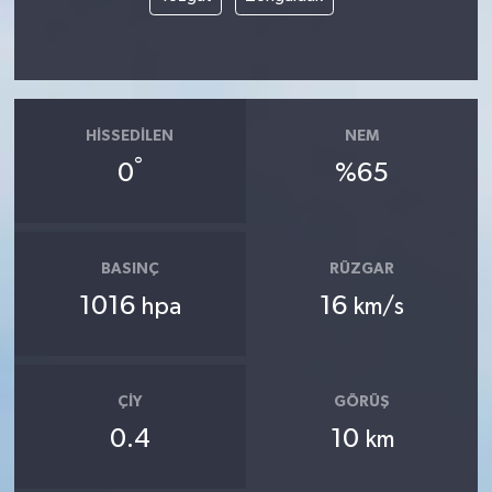
HISSEDILEN
NEM
°
0
%65
BASINÇ
RÜZGAR
1016
16
hpa
km/s
ÇIY
GÖRÜŞ
0.4
10
km