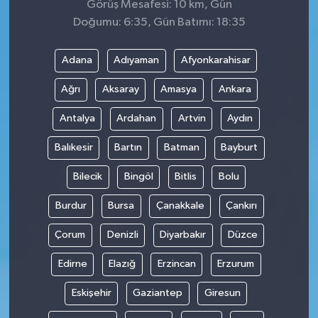
Görüş Mesafesi: 10 km, Gün
Doğumu: 6:35, Gün Batımı: 18:35
Adana
Adıyaman
Afyonkarahisar
Ağrı
Aksaray
Amasya
Ankara
Antalya
Ardahan
Artvin
Aydın
Balıkesir
Bartın
Batman
Bayburt
Bilecik
Bingöl
Bitlis
Bolu
Burdur
Bursa
Çanakkale
Çankırı
Çorum
Denizli
Diyarbakır
Düzce
Edirne
Elazığ
Erzincan
Erzurum
Eskişehir
Gaziantep
Giresun