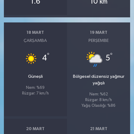
1.6
10
km
18 MART
19 MART
ÇARŞAMBA
PERŞEMBE
°
°
4
5
Güneşli
Bölgesel düzensiz yağmur
yağışlı
Nem: %69
Rüzgar: 7 km/h
Nem: %62
Rüzgar: 8 km/h
Yağış Olasılığı: %86
20 MART
21 MART