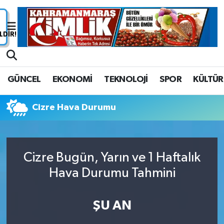
Nöbetçi Eczaneler
Hava Durumu
GÜNCEL
EKONOMİ
TEKNOLOJİ
SPOR
KÜLTÜR
Namaz Vakitleri
Cizre Hava Durumu
Trafik Durumu
Süper Lig Puan Durumu ve Fikstür
Cizre Bugün, Yarın ve 1 Haftalık
Tüm Manşetler
Hava Durumu Tahmini
Son Dakika Haberleri
ŞU AN
Haber Arşivi