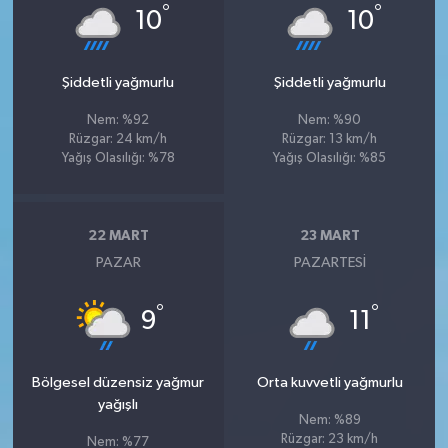
°
°
10
10
Şiddetli yağmurlu
Şiddetli yağmurlu
Nem: %92
Nem: %90
Rüzgar: 24 km/h
Rüzgar: 13 km/h
Yağış Olasılığı: %78
Yağış Olasılığı: %85
22 MART
23 MART
PAZAR
PAZARTESI
°
°
9
11
Bölgesel düzensiz yağmur
Orta kuvvetli yağmurlu
yağışlı
Nem: %89
Rüzgar: 23 km/h
Nem: %77