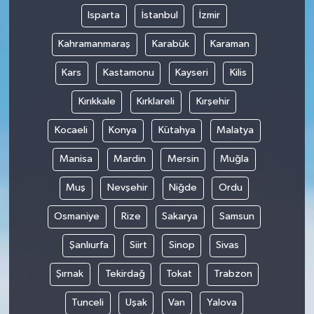
Isparta
İstanbul
İzmir
Kahramanmaraş
Karabük
Karaman
Kars
Kastamonu
Kayseri
Kilis
Kırıkkale
Kırklareli
Kırşehir
Kocaeli
Konya
Kütahya
Malatya
Manisa
Mardin
Mersin
Muğla
Muş
Nevşehir
Niğde
Ordu
Osmaniye
Rize
Sakarya
Samsun
Şanlıurfa
Siirt
Sinop
Sivas
Şırnak
Tekirdağ
Tokat
Trabzon
Tunceli
Uşak
Van
Yalova