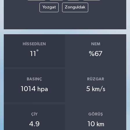
Yozgat
Zonguldak
HISSEDILEN
NEM
°
11
%67
BASINÇ
RÜZGAR
1014
5
hpa
km/s
ÇIY
GÖRÜŞ
4.9
10
km