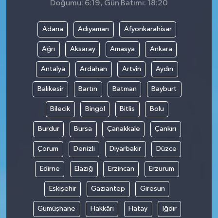
Doğumu: 6:19, Gün Batımı: 18:20
Adana
Adıyaman
Afyonkarahisar
Ağrı
Aksaray
Amasya
Ankara
Antalya
Ardahan
Artvin
Aydın
Balıkesir
Bartın
Batman
Bayburt
Bilecik
Bingöl
Bitlis
Bolu
Burdur
Bursa
Çanakkale
Çankırı
Çorum
Denizli
Diyarbakır
Düzce
Edirne
Elazığ
Erzincan
Erzurum
Eskişehir
Gaziantep
Giresun
Gümüşhane
Hakkâri
Hatay
Iğdır