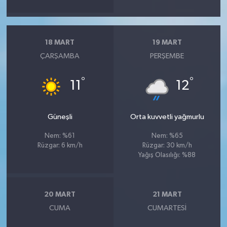
18 MART
19 MART
ÇARŞAMBA
PERŞEMBE
°
°
11
12
Güneşli
Orta kuvvetli yağmurlu
Nem: %61
Nem: %65
Rüzgar: 6 km/h
Rüzgar: 30 km/h
Yağış Olasılığı: %88
20 MART
21 MART
CUMA
CUMARTESI