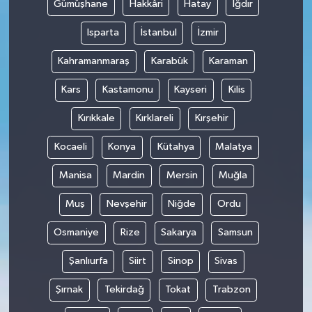
Gümüşhane
Hakkâri
Hatay
Iğdır
Isparta
İstanbul
İzmir
Kahramanmaraş
Karabük
Karaman
Kars
Kastamonu
Kayseri
Kilis
Kırıkkale
Kırklareli
Kırşehir
Kocaeli
Konya
Kütahya
Malatya
Manisa
Mardin
Mersin
Muğla
Muş
Nevşehir
Niğde
Ordu
Osmaniye
Rize
Sakarya
Samsun
Şanlıurfa
Siirt
Sinop
Sivas
Şırnak
Tekirdağ
Tokat
Trabzon