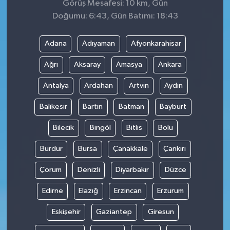
Görüş Mesafesi: 10 km, Gün
Doğumu: 6:43, Gün Batımı: 18:43
Adana
Adıyaman
Afyonkarahisar
Ağrı
Aksaray
Amasya
Ankara
Antalya
Ardahan
Artvin
Aydın
Balıkesir
Bartın
Batman
Bayburt
Bilecik
Bingöl
Bitlis
Bolu
Burdur
Bursa
Çanakkale
Çankırı
Çorum
Denizli
Diyarbakır
Düzce
Edirne
Elazığ
Erzincan
Erzurum
Eskişehir
Gaziantep
Giresun