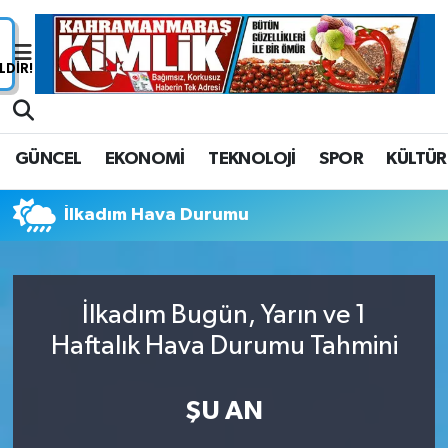
Nöbetçi Eczaneler
Hava Durumu
GÜNCEL
EKONOMİ
TEKNOLOJİ
SPOR
KÜLTÜR
Namaz Vakitleri
İlkadım Hava Durumu
Trafik Durumu
Süper Lig Puan Durumu ve Fikstür
İlkadım Bugün, Yarın ve 1
Tüm Manşetler
Haftalık Hava Durumu Tahmini
Son Dakika Haberleri
ŞU AN
Haber Arşivi