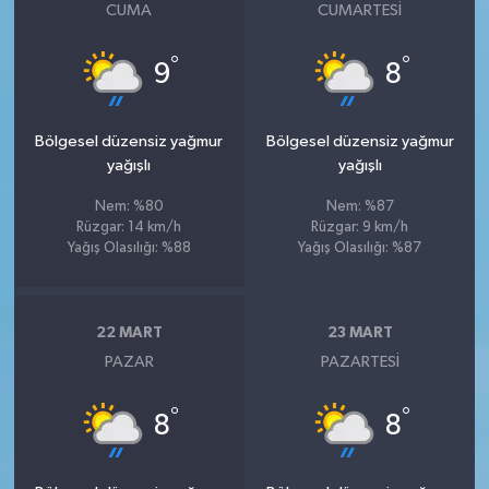
CUMA
CUMARTESI
°
°
9
8
Bölgesel düzensiz yağmur
Bölgesel düzensiz yağmur
yağışlı
yağışlı
Nem: %80
Nem: %87
Rüzgar: 14 km/h
Rüzgar: 9 km/h
Yağış Olasılığı: %88
Yağış Olasılığı: %87
22 MART
23 MART
PAZAR
PAZARTESI
°
°
8
8