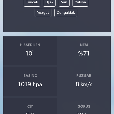
Tunceli
Uşak
Van
Yalova
Yozgat
Zonguldak
HISSEDILEN
NEM
°
10
%71
BASINÇ
RÜZGAR
1019
8
hpa
km/s
ÇIY
GÖRÜŞ