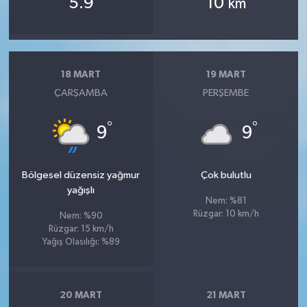
5.9
10
km
18 MART
19 MART
ÇARŞAMBA
PERŞEMBE
°
°
9
9
Bölgesel düzensiz yağmur
Çok bulutlu
yağışlı
Nem: %81
Rüzgar: 10 km/h
Nem: %90
Rüzgar: 15 km/h
Yağış Olasılığı: %89
20 MART
21 MART