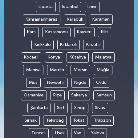
Isparta
İstanbul
İzmir
Kahramanmaraş
Karabük
Karaman
Kars
Kastamonu
Kayseri
Kilis
Kırıkkale
Kırklareli
Kırşehir
Kocaeli
Konya
Kütahya
Malatya
Manisa
Mardin
Mersin
Muğla
Muş
Nevşehir
Niğde
Ordu
Osmaniye
Rize
Sakarya
Samsun
Şanlıurfa
Siirt
Sinop
Sivas
Şırnak
Tekirdağ
Tokat
Trabzon
Tunceli
Uşak
Van
Yalova