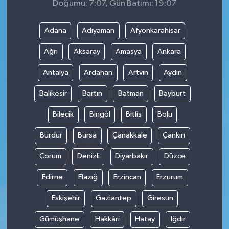
Doğumu: 7:07, Gün Batımı: 19:07
Adana
Adıyaman
Afyonkarahisar
Ağrı
Aksaray
Amasya
Ankara
Antalya
Ardahan
Artvin
Aydın
Balıkesir
Bartın
Batman
Bayburt
Bilecik
Bingöl
Bitlis
Bolu
Burdur
Bursa
Çanakkale
Çankırı
Çorum
Denizli
Diyarbakır
Düzce
Edirne
Elazığ
Erzincan
Erzurum
Eskişehir
Gaziantep
Giresun
Gümüşhane
Hakkâri
Hatay
Iğdır