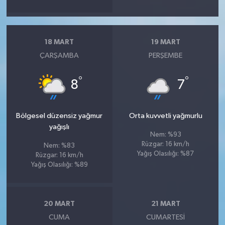
18 MART
19 MART
ÇARŞAMBA
PERŞEMBE
°
°
8
7
Bölgesel düzensiz yağmur
Orta kuvvetli yağmurlu
yağışlı
Nem: %93
Rüzgar: 16 km/h
Nem: %83
Yağış Olasılığı: %87
Rüzgar: 16 km/h
Yağış Olasılığı: %89
20 MART
21 MART
CUMA
CUMARTESI