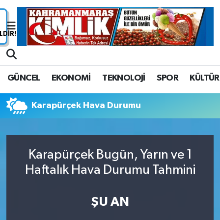
Nöbetçi Eczaneler
Hava Durumu
GÜNCEL
EKONOMİ
TEKNOLOJİ
SPOR
KÜLTÜR
Namaz Vakitleri
Karapürçek Hava Durumu
Trafik Durumu
Süper Lig Puan Durumu ve Fikstür
Karapürçek Bugün, Yarın ve 1
Tüm Manşetler
Haftalık Hava Durumu Tahmini
Son Dakika Haberleri
ŞU AN
Haber Arşivi