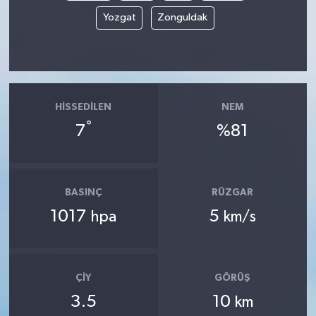
Yozgat
Zonguldak
HISSEDILEN
NEM
°
7
%81
BASINÇ
RÜZGAR
1017
5
hpa
km/s
ÇIY
GÖRÜŞ
3.5
10
km