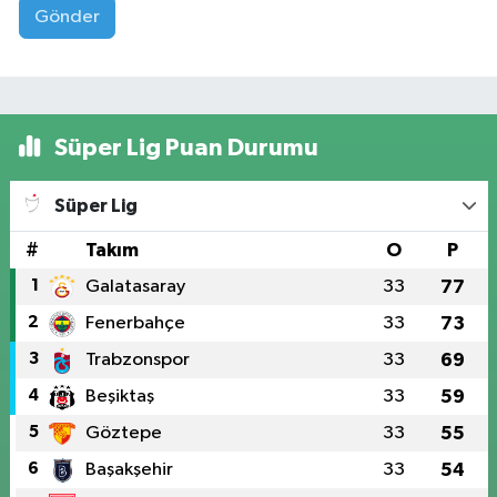
Gönder
Süper Lig Puan Durumu
Süper Lig
#
Takım
O
P
1
Galatasaray
33
77
2
Fenerbahçe
33
73
3
Trabzonspor
33
69
4
Beşiktaş
33
59
5
Göztepe
33
55
6
Başakşehir
33
54