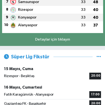
7
Samsunspor
33
48
8
Rizespor
33
40
9
Konyaspor
33
40
10
Alanyaspor
33
37
Detaylar için tıklayın
Süper Lig Fikstür
15 Mayıs, Cuma
Rizespor - Beşiktaş
20:00
16 Mayıs, Cumartesi
Fatih Karagümrük - Alanyaspor
17:00
Gaziantep FK - Başakşehir
20:00