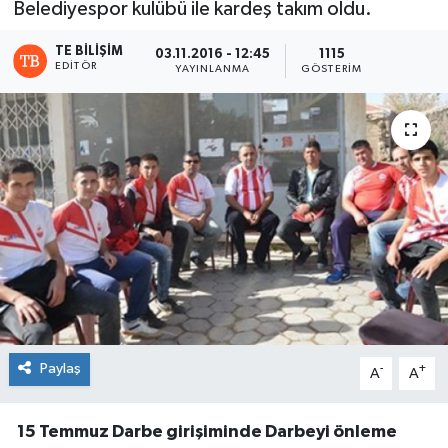
Belediyespor kulübü ile kardeş takım oldu.
TE BILIŞIM
03.11.2016 - 12:45
1115
EDITÖR
YAYINLANMA
GÖSTERIM
Paylaş
-
+
A
A
15 Temmuz Darbe girişiminde Darbeyi önleme