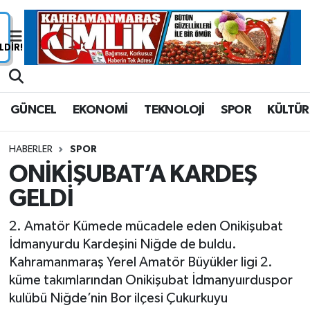
Nöbetçi Eczaneler
Hava Durumu
GÜNCEL
EKONOMİ
TEKNOLOJİ
SPOR
KÜLTÜR
Namaz Vakitleri
HABERLER
SPOR
Trafik Durumu
ONİKİŞUBAT’A KARDEŞ
GELDİ
Süper Lig Puan Durumu ve Fikstür
2. Amatör Kümede mücadele eden Onikişubat
Tüm Manşetler
İdmanyurdu Kardeşini Niğde de buldu.
Kahramanmaraş Yerel Amatör Büyükler ligi 2.
Son Dakika Haberleri
küme takımlarından Onikişubat İdmanyuırduspor
kulübü Niğde’nin Bor ilçesi Çukurkuyu
Haber Arşivi