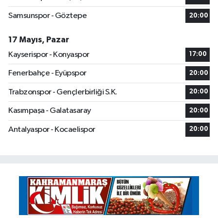
Samsunspor - Göztepe
20:00
17 Mayıs, Pazar
Kayserispor - Konyaspor
17:00
Fenerbahçe - Eyüpspor
20:00
Trabzonspor - Gençlerbirliği S.K.
20:00
Kasımpaşa - Galatasaray
20:00
Antalyaspor - Kocaelispor
20:00