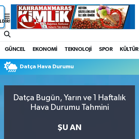
Nöbetçi Eczaneler
Hava Durumu
GÜNCEL
EKONOMİ
TEKNOLOJİ
SPOR
KÜLTÜR
Namaz Vakitleri
Datça Hava Durumu
Trafik Durumu
Süper Lig Puan Durumu ve Fikstür
Datça Bugün, Yarın ve 1 Haftalık
Tüm Manşetler
Hava Durumu Tahmini
Son Dakika Haberleri
ŞU AN
Haber Arşivi