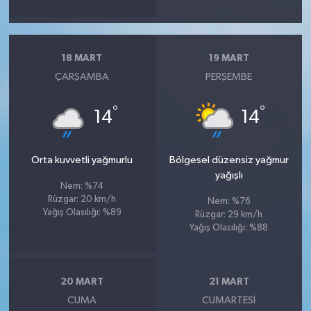
18 MART
19 MART
ÇARŞAMBA
PERŞEMBE
°
°
14
14
Orta kuvvetli yağmurlu
Bölgesel düzensiz yağmur
yağışlı
Nem: %74
Rüzgar: 20 km/h
Nem: %76
Yağış Olasılığı: %89
Rüzgar: 29 km/h
Yağış Olasılığı: %88
20 MART
21 MART
CUMA
CUMARTESI