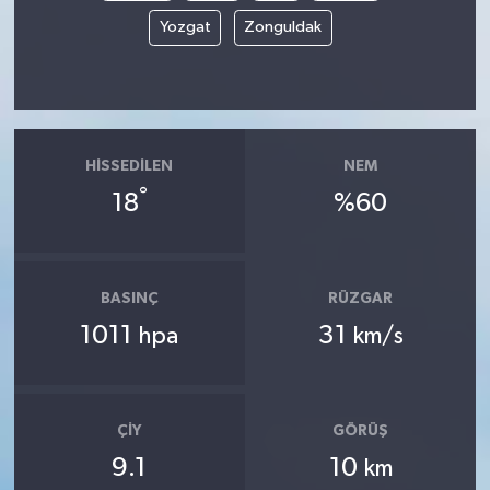
Yozgat
Zonguldak
HISSEDILEN
NEM
°
18
%60
BASINÇ
RÜZGAR
1011
31
hpa
km/s
ÇIY
GÖRÜŞ
9.1
10
km