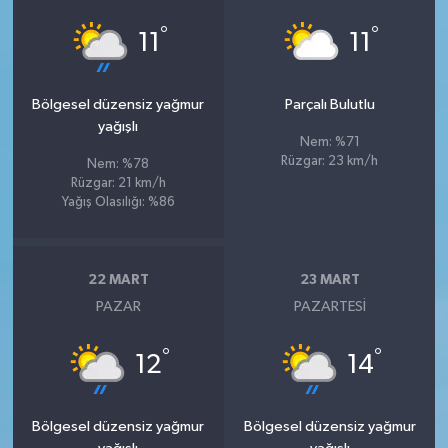
°
°
11
11
Bölgesel düzensiz yağmur
Parçalı Bulutlu
yağışlı
Nem: %71
Rüzgar: 23 km/h
Nem: %78
Rüzgar: 21 km/h
Yağış Olasılığı: %86
22 MART
23 MART
PAZAR
PAZARTESI
°
°
12
14
Bölgesel düzensiz yağmur
Bölgesel düzensiz yağmur