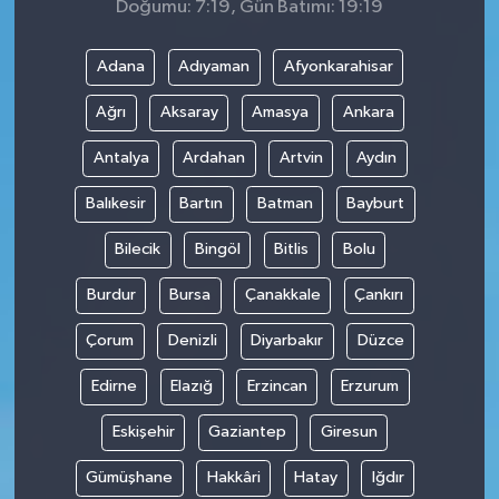
Doğumu: 7:19, Gün Batımı: 19:19
Adana
Adıyaman
Afyonkarahisar
Ağrı
Aksaray
Amasya
Ankara
Antalya
Ardahan
Artvin
Aydın
Balıkesir
Bartın
Batman
Bayburt
Bilecik
Bingöl
Bitlis
Bolu
Burdur
Bursa
Çanakkale
Çankırı
Çorum
Denizli
Diyarbakır
Düzce
Edirne
Elazığ
Erzincan
Erzurum
Eskişehir
Gaziantep
Giresun
Gümüşhane
Hakkâri
Hatay
Iğdır