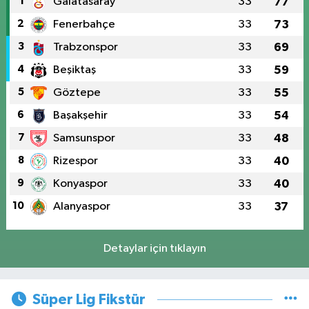
1
Galatasaray
33
77
2
Fenerbahçe
33
73
3
Trabzonspor
33
69
4
Beşiktaş
33
59
5
Göztepe
33
55
6
Başakşehir
33
54
7
Samsunspor
33
48
8
Rizespor
33
40
9
Konyaspor
33
40
10
Alanyaspor
33
37
Detaylar için tıklayın
Süper Lig Fikstür