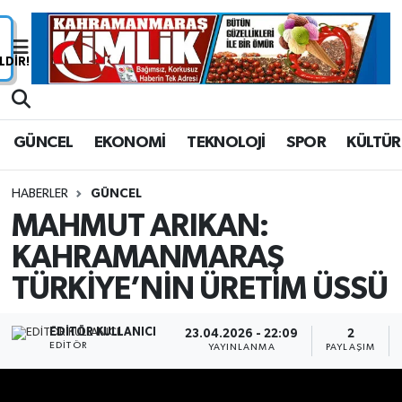
Nöbetçi Eczaneler
Hava Durumu
GÜNCEL
EKONOMİ
TEKNOLOJİ
SPOR
KÜLTÜR
Namaz Vakitleri
HABERLER
GÜNCEL
Trafik Durumu
MAHMUT ARIKAN:
KAHRAMANMARAŞ
Süper Lig Puan Durumu ve Fikstür
TÜRKİYE’NİN ÜRETİM ÜSSÜ
Tüm Manşetler
EDITÖR KULLANICI
23.04.2026 - 22:09
2
Son Dakika Haberleri
EDITÖR
YAYINLANMA
PAYLAŞIM
Haber Arşivi