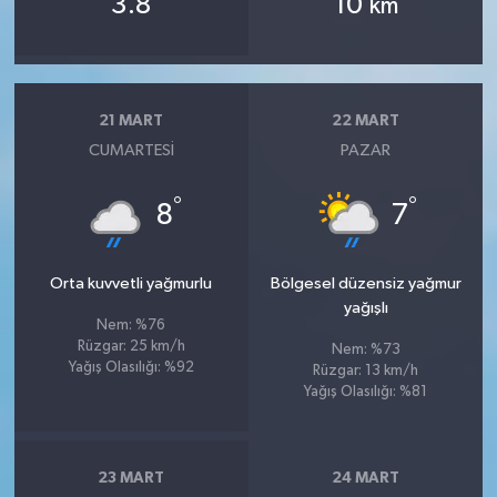
3.8
10
km
21 MART
22 MART
CUMARTESI
PAZAR
°
°
8
7
Orta kuvvetli yağmurlu
Bölgesel düzensiz yağmur
yağışlı
Nem: %76
Rüzgar: 25 km/h
Nem: %73
Yağış Olasılığı: %92
Rüzgar: 13 km/h
Yağış Olasılığı: %81
23 MART
24 MART