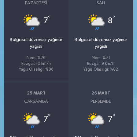
PAZARTESI
SALI
°
°
7
8
Bölgesel düzensiz yağmur
Bölgesel düzensiz yağmur
yağışlı
yağışlı
Nem: %76
Nem: %71
Rüzgar: 10 km/h
Rüzgar: 9 km/h
Yağış Olasılığı: %86
Yağış Olasılığı: %82
25 MART
26 MART
ÇARŞAMBA
PERŞEMBE
°
°
7
7