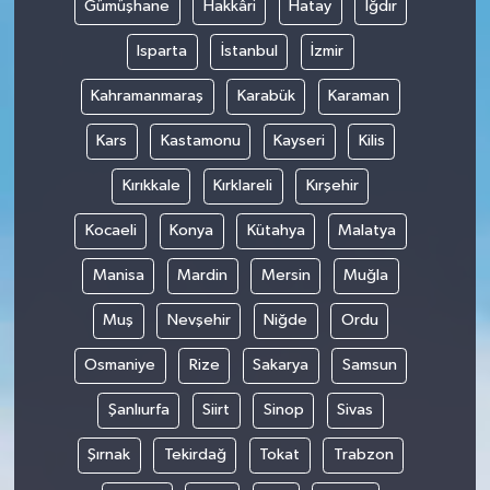
Gümüşhane
Hakkâri
Hatay
Iğdır
Isparta
İstanbul
İzmir
Kahramanmaraş
Karabük
Karaman
Kars
Kastamonu
Kayseri
Kilis
Kırıkkale
Kırklareli
Kırşehir
Kocaeli
Konya
Kütahya
Malatya
Manisa
Mardin
Mersin
Muğla
Muş
Nevşehir
Niğde
Ordu
Osmaniye
Rize
Sakarya
Samsun
Şanlıurfa
Siirt
Sinop
Sivas
Şırnak
Tekirdağ
Tokat
Trabzon