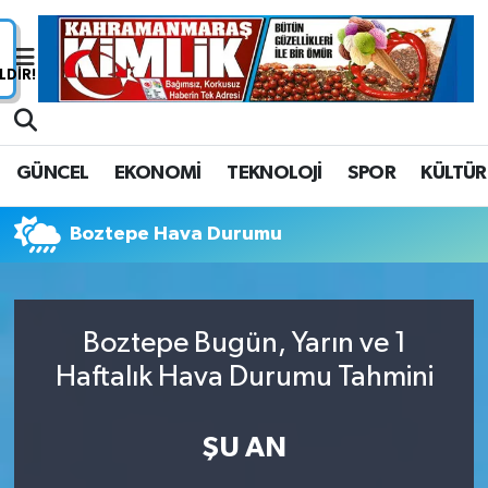
Nöbetçi Eczaneler
Hava Durumu
GÜNCEL
EKONOMİ
TEKNOLOJİ
SPOR
KÜLTÜR
Namaz Vakitleri
Boztepe Hava Durumu
Trafik Durumu
Süper Lig Puan Durumu ve Fikstür
Boztepe Bugün, Yarın ve 1
Tüm Manşetler
Haftalık Hava Durumu Tahmini
Son Dakika Haberleri
ŞU AN
Haber Arşivi