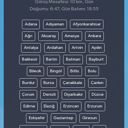
Görüş Mesafesi: 10 km, Gün
Doğumu: 6:47, Gün Batımı: 18:55
Adana
Adıyaman
Afyonkarahisar
Ağrı
Aksaray
Amasya
Ankara
Antalya
Ardahan
Artvin
Aydın
Balıkesir
Bartın
Batman
Bayburt
Bilecik
Bingöl
Bitlis
Bolu
Burdur
Bursa
Çanakkale
Çankırı
Çorum
Denizli
Diyarbakır
Düzce
Edirne
Elazığ
Erzincan
Erzurum
Eskişehir
Gaziantep
Giresun