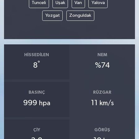
Tunceli
Uşak
Van
Yalova
Yozgat
Zonguldak
HISSEDILEN
NEM
°
8
%74
BASINÇ
RÜZGAR
999
11
hpa
km/s
ÇIY
GÖRÜŞ