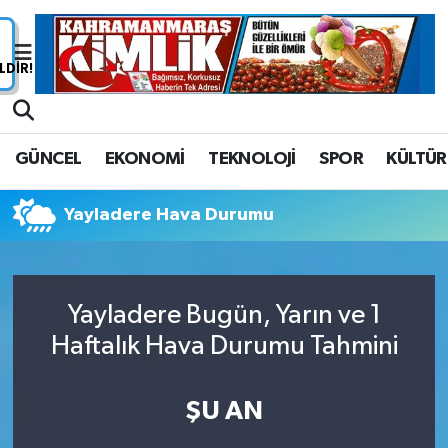
Nöbetçi Eczaneler
Hava Durumu
GÜNCEL
EKONOMİ
TEKNOLOJİ
SPOR
KÜLTÜR
Namaz Vakitleri
Yayladere Hava Durumu
Trafik Durumu
Süper Lig Puan Durumu ve Fikstür
Yayladere Bugün, Yarın ve 1
Tüm Manşetler
Haftalık Hava Durumu Tahmini
Son Dakika Haberleri
ŞU AN
Haber Arşivi