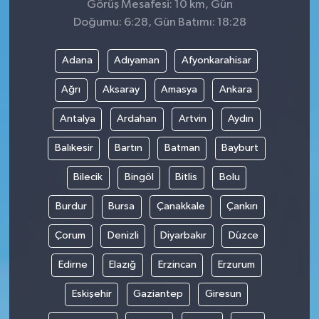
Görüş Mesafesi: 10 km, Gün
Doğumu: 6:28, Gün Batımı: 18:28
Adana
Adıyaman
Afyonkarahisar
Ağrı
Aksaray
Amasya
Ankara
Antalya
Ardahan
Artvin
Aydın
Balıkesir
Bartın
Batman
Bayburt
Bilecik
Bingöl
Bitlis
Bolu
Burdur
Bursa
Çanakkale
Çankırı
Çorum
Denizli
Diyarbakır
Düzce
Edirne
Elazığ
Erzincan
Erzurum
Eskişehir
Gaziantep
Giresun