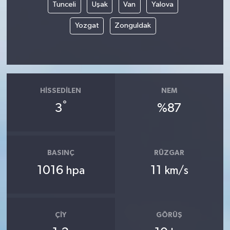
Tunceli
Uşak
Van
Yalova
Yozgat
Zonguldak
HISSEDILEN
NEM
°
3
%87
BASINÇ
RÜZGAR
1016
11
hpa
km/s
ÇIY
GÖRÜŞ