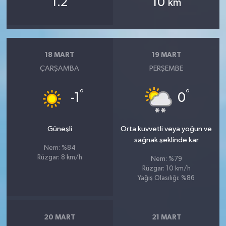
1.2
10
km
18 MART
19 MART
ÇARŞAMBA
PERŞEMBE
°
°
-1
0
Güneşli
Orta kuvvetli veya yoğun ve
sağnak şeklinde kar
Nem: %84
Rüzgar: 8 km/h
Nem: %79
Rüzgar: 10 km/h
Yağış Olasılığı: %86
20 MART
21 MART