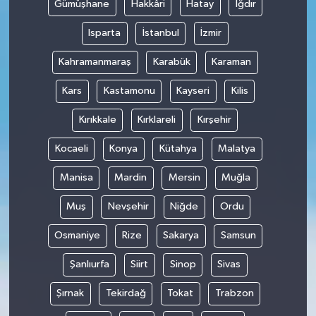
Gümüşhane
Hakkâri
Hatay
Iğdır
Isparta
İstanbul
İzmir
Kahramanmaraş
Karabük
Karaman
Kars
Kastamonu
Kayseri
Kilis
Kırıkkale
Kırklareli
Kırşehir
Kocaeli
Konya
Kütahya
Malatya
Manisa
Mardin
Mersin
Muğla
Muş
Nevşehir
Niğde
Ordu
Osmaniye
Rize
Sakarya
Samsun
Şanlıurfa
Siirt
Sinop
Sivas
Şırnak
Tekirdağ
Tokat
Trabzon