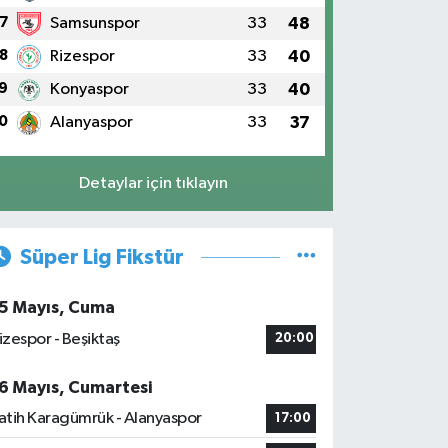
7
Samsunspor
33
48
8
Rizespor
33
40
9
Konyaspor
33
40
0
Alanyaspor
33
37
Detaylar için tıklayın
Süper Lig Fikstür
5 Mayıs, Cuma
izespor - Beşiktaş
20:00
6 Mayıs, Cumartesi
atih Karagümrük - Alanyaspor
17:00