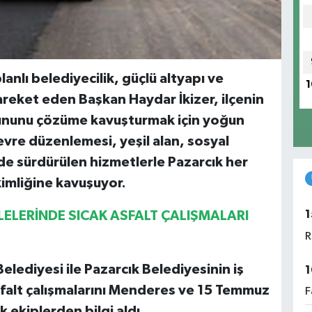
nlı belediyecilik, güçlü altyapı ve
1
hareket eden Başkan Haydar İkizer, ilçenin
orununu çözüme kavuşturmak için yoğun
çevre düzenlemesi, yeşil alan, sosyal
rde sürdürülen hizmetlerle Pazarcık her
imliğine kavuşuyor.
1
ELERİNDE SICAK ASFALT ÇALIŞMALARI
R
elediyesi ile Pazarcık Belediyesinin iş
1
 asfalt çalışmalarını Menderes ve 15 Temmuz
F
 ekiplerden bilgi aldı.