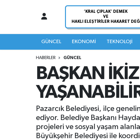
Nöbetçi Eczaneler
Hava Durumu
GÜNCEL
EKONOMİ
TEKNOLOJİ
Namaz Vakitleri
HABERLER
GÜNCEL
BAŞKAN İKİZ
Trafik Durumu
YAŞANABİLİR
Süper Lig Puan Durumu ve Fikstür
Tüm Manşetler
Pazarcık Belediyesi, ilçe genel
ediyor. Belediye Başkanı Haydar 
Son Dakika Haberleri
projeleri ve sosyal yaşam alan
Büyükşehir Belediyesi ile koord
Haber Arşivi