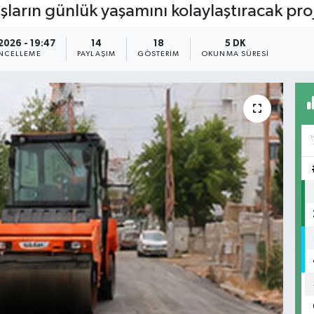
ların günlük yaşamını kolaylaştıracak proje
2026 - 19:47
14
18
5 DK
NCELLEME
PAYLAŞIM
GÖSTERIM
OKUNMA SÜRESI