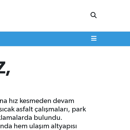
Z,
larına hız kesmeden devam
ıcak asfalt çalışmaları, park
ıklamalarda bulundu.
ında hem ulaşım altyapısı