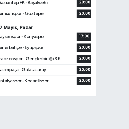
aziantep FK - Başakşehir
20:00
amsunspor - Göztepe
20:00
7 Mayıs, Pazar
ayserispor - Konyaspor
17:00
enerbahçe - Eyüpspor
20:00
rabzonspor - Gençlerbirliği S.K.
20:00
asımpaşa - Galatasaray
20:00
ntalyaspor - Kocaelispor
20:00