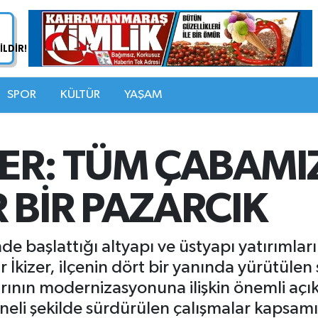
SPOR
KÜLTÜR
YAŞAM
ER: TÜM ÇABAMI
 BİR PAZARCIK
inde başlattığı altyapı ve üstyapı yatırım
İkizer, ilçenin dört bir yanında yürütülen s
larının modernizasyonuna ilişkin önemli aç
ineli şekilde sürdürülen çalışmalar kapsam