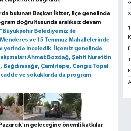
G
da bulunan Başkan İkizer, ilçe genelinde
S
program doğrultusunda aralıksız devam
1
"Büyükşehir Belediyemiz ile
K
iz Menderes ve 15 Temmuz Mahallelerinde
nı yerinde inceledik. İlçemiz genelinde
F
 çalışmaları Ahmet Bozdağ, Şehit Nurettin
T
Bağdınısağır, Çamlıtepe, Cengiz Topel
K
n cadde ve sokaklarda da program
A
 Pazarcık'ın geleceğine önemli katkılar