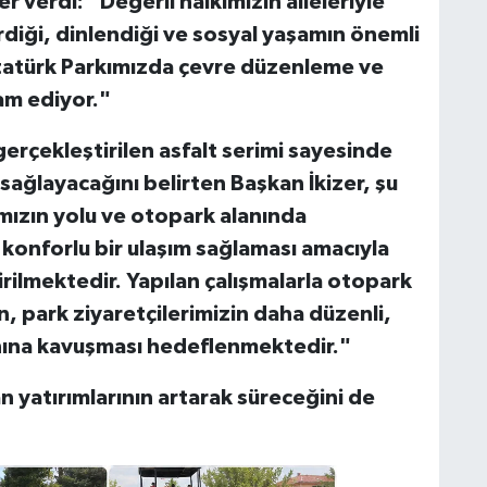
r verdi: “Değerli halkımızın aileleriyle
irdiği, dinlendiği ve sosyal yaşamın önemli
Atatürk Parkımızda çevre düzenleme ve
am ediyor."
gerçekleştirilen asfalt serimi sayesinde
sağlayacağını belirten Başkan İkizer, şu
ızın yolu ve otopark alanında
konforlu bir ulaşım sağlaması amacıyla
irilmektedir. Yapılan çalışmalarla otopark
ken, park ziyaretçilerimizin daha düzenli,
lanına kavuşması hedeflenmektedir."
an yatırımlarının artarak süreceğini de