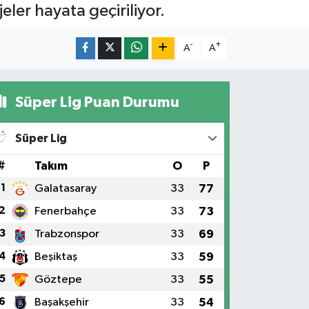
ler hayata geçiriliyor.
-
+
A
A
Süper Lig Puan Durumu
Süper Lig
#
Takım
O
P
1
Galatasaray
33
77
2
Fenerbahçe
33
73
3
Trabzonspor
33
69
4
Beşiktaş
33
59
5
Göztepe
33
55
6
Başakşehir
33
54