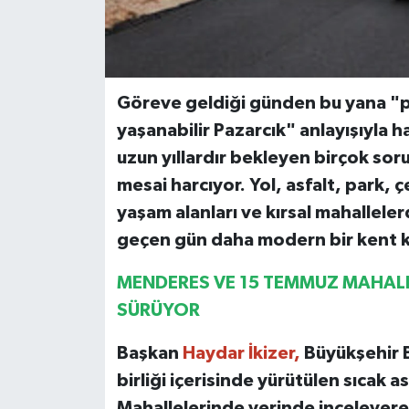
Göreve geldiği günden bu yana "pla
yaşanabilir Pazarcık" anlayışıyla 
uzun yıllardır bekleyen birçok s
mesai harcıyor. Yol, asfalt, park, 
yaşam alanları ve kırsal mahallele
geçen gün daha modern bir kent k
MENDERES VE 15 TEMMUZ MAHALL
SÜRÜYOR
Başkan
Haydar İkizer,
Büyükşehir B
birliği içerisinde yürütülen sıcak
Mahallelerinde yerinde inceleyerek