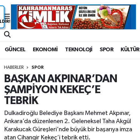
Nöbetçi Eczaneler
Hava Durumu
GÜNCEL
EKONOMİ
TEKNOLOJİ
SPOR
KÜLTÜR
Namaz Vakitleri
HABERLER
SPOR
Trafik Durumu
BAŞKAN AKPINAR’DAN
ŞAMPİYON KEKEÇ’E
Süper Lig Puan Durumu ve Fikstür
TEBRİK
Tüm Manşetler
Dulkadiroğlu Belediye Başkanı Mehmet Akpınar,
Son Dakika Haberleri
Ankara’da düzenlenen 2. Geleneksel Taha Akgül
Karakucak Güreşleri'nde büyük bir başarıya imza
Haber Arşivi
atan Cihangir Kekeç’i tebrik etti.