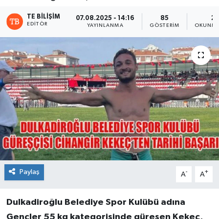
TE BILIŞIM
07.08.2025 - 14:16
85
2 
EDITÖR
YAYINLANMA
GÖSTERIM
OKUNMA
Paylaş
-
+
A
A
Dulkadiroğlu Belediye Spor Kulübü adına
Gençler 55 kg kategorisinde güreşen Kekeç,