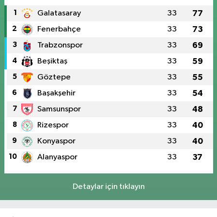
1
Galatasaray
33
77
2
Fenerbahçe
33
73
3
Trabzonspor
33
69
4
Beşiktaş
33
59
5
Göztepe
33
55
6
Başakşehir
33
54
7
Samsunspor
33
48
8
Rizespor
33
40
9
Konyaspor
33
40
10
Alanyaspor
33
37
Detaylar için tıklayın