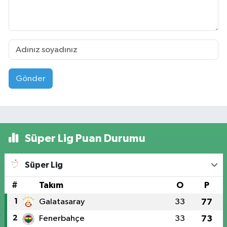
Gönder
Süper Lig Puan Durumu
Süper Lig
#
Takım
O
P
1
Galatasaray
33
77
2
Fenerbahçe
33
73