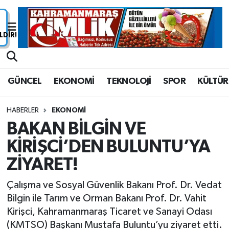
Nöbetçi Eczaneler
Hava Durumu
GÜNCEL
EKONOMİ
TEKNOLOJİ
SPOR
KÜLTÜR
Namaz Vakitleri
HABERLER
EKONOMİ
Trafik Durumu
BAKAN BİLGİN VE
KİRİŞCİ’DEN BULUNTU’YA
Süper Lig Puan Durumu ve Fikstür
ZİYARET!
Tüm Manşetler
Çalışma ve Sosyal Güvenlik Bakanı Prof. Dr. Vedat
Son Dakika Haberleri
Bilgin ile Tarım ve Orman Bakanı Prof. Dr. Vahit
Kirişci, Kahramanmaraş Ticaret ve Sanayi Odası
Haber Arşivi
(KMTSO) Başkanı Mustafa Buluntu’yu ziyaret etti.