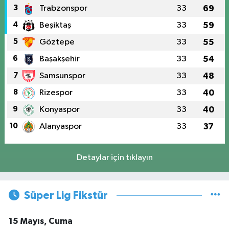
3
Trabzonspor
33
69
4
Beşiktaş
33
59
5
Göztepe
33
55
6
Başakşehir
33
54
7
Samsunspor
33
48
8
Rizespor
33
40
9
Konyaspor
33
40
10
Alanyaspor
33
37
Detaylar için tıklayın
Süper Lig Fikstür
15 Mayıs, Cuma