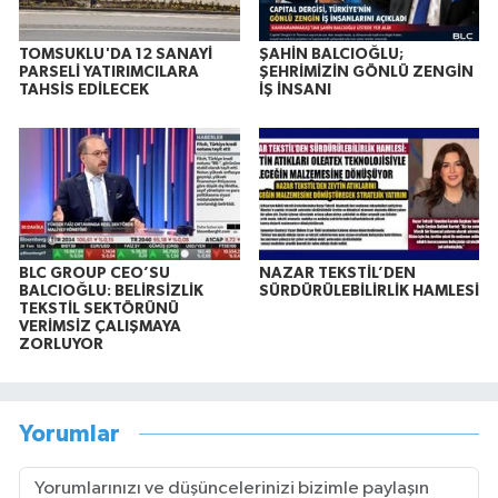
TOMSUKLU'DA 12 SANAYİ
ŞAHİN BALCIOĞLU;
PARSELİ YATIRIMCILARA
ŞEHRİMİZİN GÖNLÜ ZENGİN
TAHSİS EDİLECEK
İŞ İNSANI
BLC GROUP CEO’SU
NAZAR TEKSTİL’DEN
BALCIOĞLU: BELİRSİZLİK
SÜRDÜRÜLEBİLİRLİK HAMLESİ
TEKSTİL SEKTÖRÜNÜ
VERİMSİZ ÇALIŞMAYA
ZORLUYOR
Yorumlar