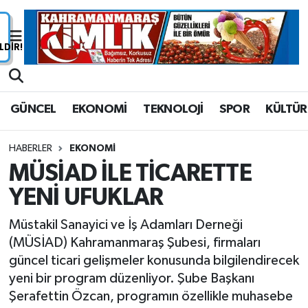
Nöbetçi Eczaneler
Hava Durumu
GÜNCEL
EKONOMİ
TEKNOLOJİ
SPOR
KÜLTÜR
Namaz Vakitleri
HABERLER
EKONOMİ
Trafik Durumu
MÜSİAD İLE TİCARETTE
YENİ UFUKLAR
Süper Lig Puan Durumu ve Fikstür
Müstakil Sanayici ve İş Adamları Derneği
Tüm Manşetler
(MÜSİAD) Kahramanmaraş Şubesi, firmaları
güncel ticari gelişmeler konusunda bilgilendirecek
Son Dakika Haberleri
yeni bir program düzenliyor. Şube Başkanı
Şerafettin Özcan, programın özellikle muhasebe
Haber Arşivi