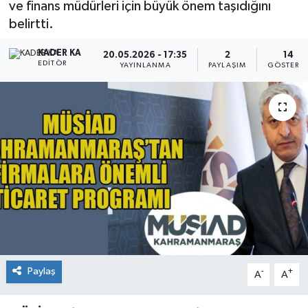
ve finans müdürleri için büyük önem taşıdığını
belirtti.
KADER KA
20.05.2026 - 17:35
2
14
EDITÖR
YAYINLANMA
PAYLAŞIM
GÖSTERI
Paylaş
-
+
A
A