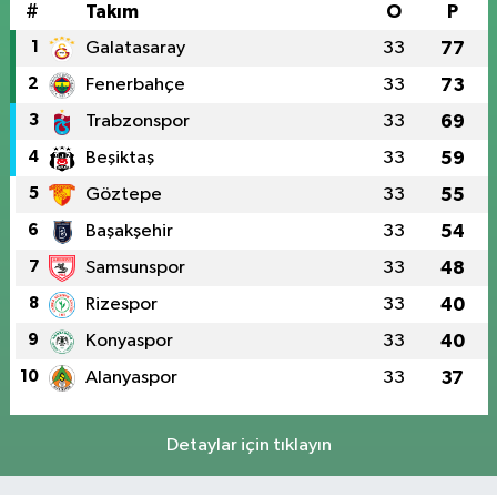
#
Takım
O
P
1
Galatasaray
33
77
2
Fenerbahçe
33
73
3
Trabzonspor
33
69
4
Beşiktaş
33
59
5
Göztepe
33
55
6
Başakşehir
33
54
7
Samsunspor
33
48
8
Rizespor
33
40
9
Konyaspor
33
40
10
Alanyaspor
33
37
Detaylar için tıklayın