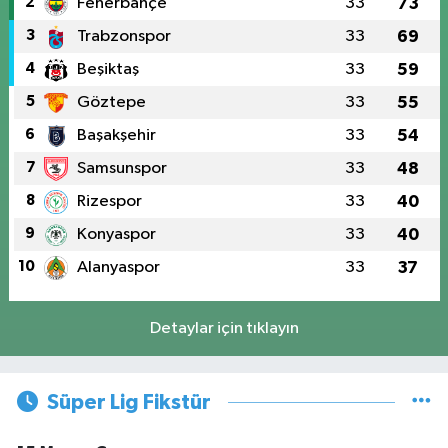
2
Fenerbahçe
33
73
3
Trabzonspor
33
69
4
Beşiktaş
33
59
5
Göztepe
33
55
6
Başakşehir
33
54
7
Samsunspor
33
48
8
Rizespor
33
40
9
Konyaspor
33
40
10
Alanyaspor
33
37
Detaylar için tıklayın
Süper Lig Fikstür