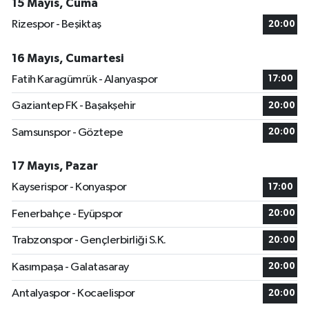
15 Mayıs, Cuma
Rizespor - Beşiktaş
20:00
16 Mayıs, Cumartesi
Fatih Karagümrük - Alanyaspor
17:00
Gaziantep FK - Başakşehir
20:00
Samsunspor - Göztepe
20:00
17 Mayıs, Pazar
Kayserispor - Konyaspor
17:00
Fenerbahçe - Eyüpspor
20:00
Trabzonspor - Gençlerbirliği S.K.
20:00
Kasımpaşa - Galatasaray
20:00
Antalyaspor - Kocaelispor
20:00