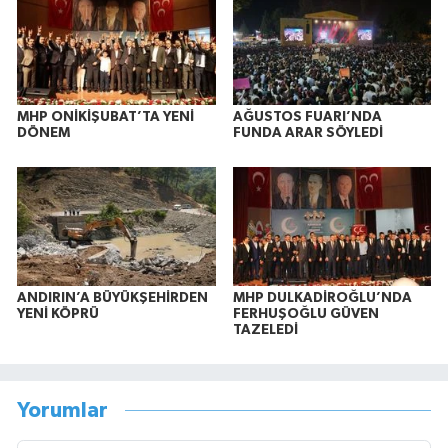
MHP ONİKİŞUBAT’TA YENİ
AĞUSTOS FUARI’NDA
DÖNEM
FUNDA ARAR SÖYLEDİ
ANDIRIN’A BÜYÜKŞEHİRDEN
MHP DULKADİROĞLU’NDA
YENİ KÖPRÜ
FERHUŞOĞLU GÜVEN
TAZELEDİ
Yorumlar