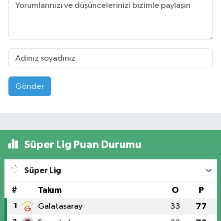
Gönder
Süper Lig Puan Durumu
Süper Lig
#
Takım
O
P
1
Galatasaray
33
77