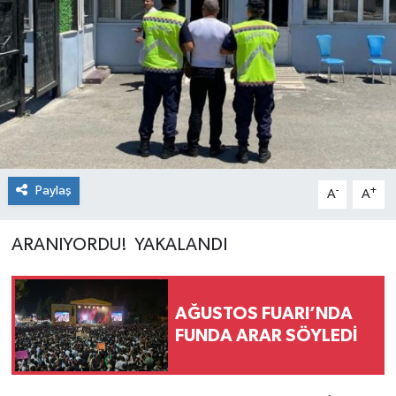
Paylaş
-
+
A
A
ARANIYORDU! YAKALANDI
AĞUSTOS FUARI’NDA
FUNDA ARAR SÖYLEDİ