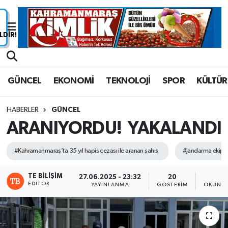
Nöbetçi Eczaneler
Hava Durumu
GÜNCEL
EKONOMİ
TEKNOLOJİ
SPOR
KÜLTÜR
Namaz Vakitleri
HABERLER
GÜNCEL
Trafik Durumu
ARANIYORDU! YAKALANDI
Süper Lig Puan Durumu ve Fikstür
#Kahramanmaraş’ta 35 yıl hapis cezası ile aranan şahıs
#Jandarma ekiple
Tüm Manşetler
TE BILIŞIM
27.06.2025 - 23:32
20
1
EDITÖR
YAYINLANMA
GÖSTERIM
OKUNMA
Son Dakika Haberleri
Haber Arşivi