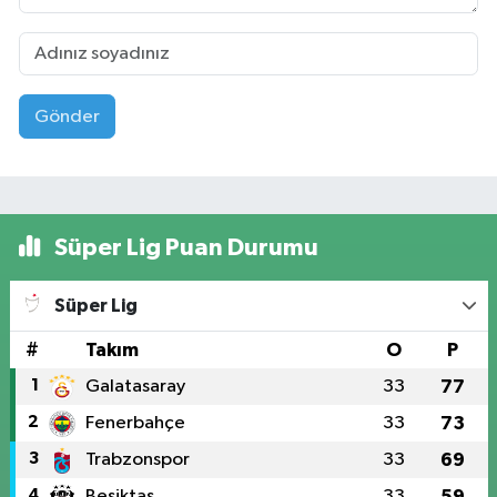
Gönder
Süper Lig Puan Durumu
Süper Lig
#
Takım
O
P
1
Galatasaray
33
77
2
Fenerbahçe
33
73
3
Trabzonspor
33
69
4
Beşiktaş
33
59