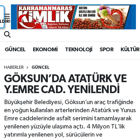
Nöbetçi Eczaneler
Hava Durumu
GÜNCEL
EKONOMİ
TEKNOLOJİ
SPOR
KÜLTÜR
Namaz Vakitleri
HABERLER
GÜNCEL
Trafik Durumu
GÖKSUN’DA ATATÜRK VE
Y.EMRE CAD. YENİLENDİ
Süper Lig Puan Durumu ve Fikstür
Büyükşehir Belediyesi, Göksun’un araç trafiğinde
Tüm Manşetler
en yoğun kullanılan arterlerinden Atatürk ve Yunus
Emre caddelerinde asfalt serimini tamamlayarak
Son Dakika Haberleri
yenilenen yüzüyle ulaşıma açtı. 4 Milyon TL’lik
yatırımla yenilenen yol, sürücülerin ve
Haber Arşivi