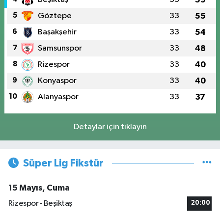
5
Göztepe
33
55
6
Başakşehir
33
54
7
Samsunspor
33
48
8
Rizespor
33
40
9
Konyaspor
33
40
10
Alanyaspor
33
37
Detaylar için tıklayın
Süper Lig Fikstür
15 Mayıs, Cuma
Rizespor - Beşiktaş
20:00