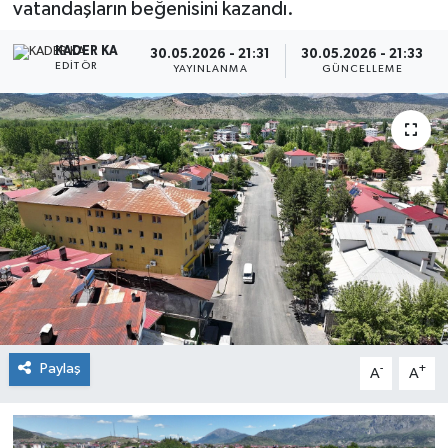
vatandaşların beğenisini kazandı.
KADER KA
30.05.2026 - 21:31
30.05.2026 - 21:33
EDITÖR
YAYINLANMA
GÜNCELLEME
Paylaş
-
+
A
A