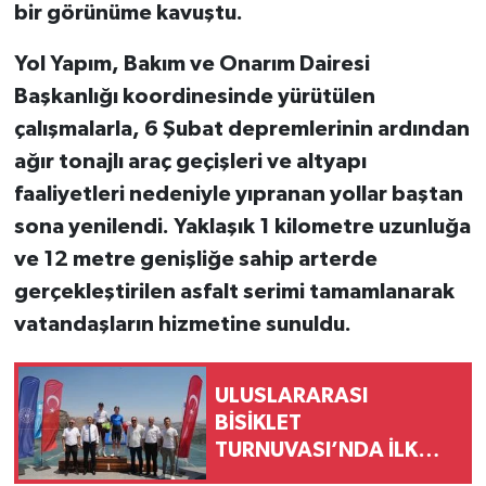
bir görünüme kavuştu.
Yol Yapım, Bakım ve Onarım Dairesi
Başkanlığı koordinesinde yürütülen
çalışmalarla, 6 Şubat depremlerinin ardından
ağır tonajlı araç geçişleri ve altyapı
faaliyetleri nedeniyle yıpranan yollar baştan
sona yenilendi. Yaklaşık 1 kilometre uzunluğa
ve 12 metre genişliğe sahip arterde
gerçekleştirilen asfalt serimi tamamlanarak
vatandaşların hizmetine sunuldu.
ULUSLARARASI
BİSİKLET
TURNUVASI’NDA İLK
ETAP BAŞARIYLA