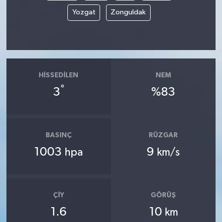
Yozgat
Zonguldak
HISSEDILEN
NEM
°
3
%83
BASINÇ
RÜZGAR
1003
9
hpa
km/s
ÇIY
GÖRÜŞ
1.6
10
km