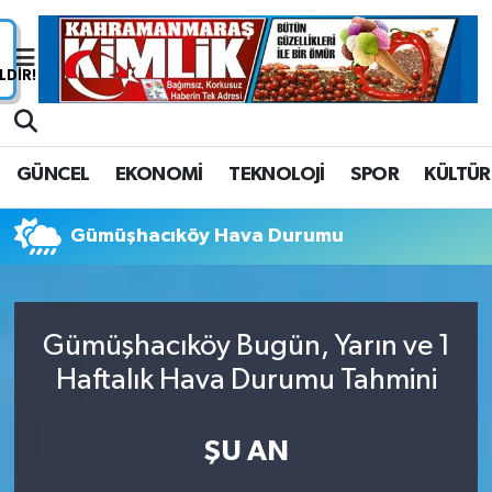
Nöbetçi Eczaneler
Hava Durumu
GÜNCEL
EKONOMİ
TEKNOLOJİ
SPOR
KÜLTÜR
Namaz Vakitleri
Gümüşhacıköy Hava Durumu
Trafik Durumu
Süper Lig Puan Durumu ve Fikstür
Gümüşhacıköy Bugün, Yarın ve 1
Tüm Manşetler
Haftalık Hava Durumu Tahmini
Son Dakika Haberleri
ŞU AN
Haber Arşivi