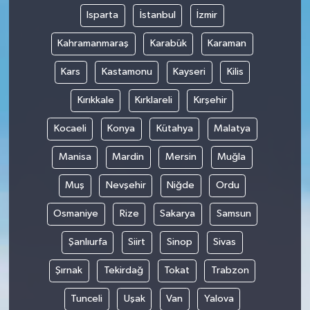
Isparta
İstanbul
İzmir
Kahramanmaraş
Karabük
Karaman
Kars
Kastamonu
Kayseri
Kilis
Kırıkkale
Kırklareli
Kırşehir
Kocaeli
Konya
Kütahya
Malatya
Manisa
Mardin
Mersin
Muğla
Muş
Nevşehir
Niğde
Ordu
Osmaniye
Rize
Sakarya
Samsun
Şanlıurfa
Siirt
Sinop
Sivas
Şırnak
Tekirdağ
Tokat
Trabzon
Tunceli
Uşak
Van
Yalova