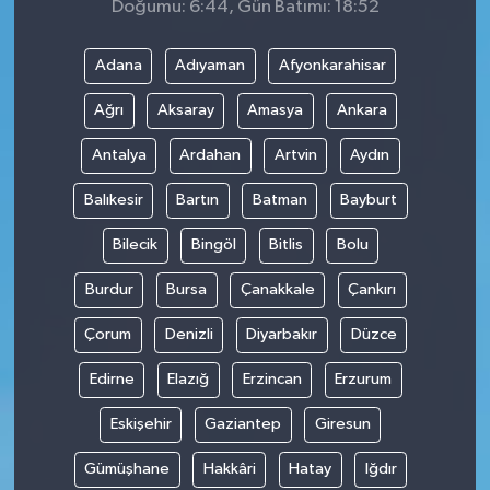
Doğumu: 6:44, Gün Batımı: 18:52
Adana
Adıyaman
Afyonkarahisar
Ağrı
Aksaray
Amasya
Ankara
Antalya
Ardahan
Artvin
Aydın
Balıkesir
Bartın
Batman
Bayburt
Bilecik
Bingöl
Bitlis
Bolu
Burdur
Bursa
Çanakkale
Çankırı
Çorum
Denizli
Diyarbakır
Düzce
Edirne
Elazığ
Erzincan
Erzurum
Eskişehir
Gaziantep
Giresun
Gümüşhane
Hakkâri
Hatay
Iğdır