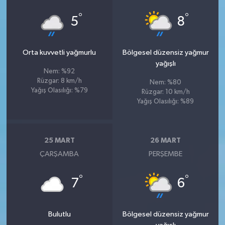
°
°
5
8
Orta kuvvetli yağmurlu
Bölgesel düzensiz yağmur
yağışlı
Nem: %92
Rüzgar: 8 km/h
Nem: %80
Yağış Olasılığı: %79
Rüzgar: 10 km/h
Yağış Olasılığı: %89
25 MART
26 MART
ÇARŞAMBA
PERŞEMBE
°
°
7
6
Bulutlu
Bölgesel düzensiz yağmur