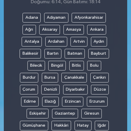
Doğumu: 6:14, Gün Batımı: 18:14
Adana
Adıyaman
Afyonkarahisar
Ağrı
Aksaray
Amasya
Ankara
Antalya
Ardahan
Artvin
Aydın
Balıkesir
Bartın
Batman
Bayburt
Bilecik
Bingöl
Bitlis
Bolu
Burdur
Bursa
Çanakkale
Çankırı
Çorum
Denizli
Diyarbakır
Düzce
Edirne
Elazığ
Erzincan
Erzurum
Eskişehir
Gaziantep
Giresun
Gümüşhane
Hakkâri
Hatay
Iğdır