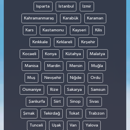
Isparta
İstanbul
İzmir
Kahramanmaraş
Karabük
Karaman
Kars
Kastamonu
Kayseri
Kilis
Kırıkkale
Kırklareli
Kırşehir
Kocaeli
Konya
Kütahya
Malatya
Manisa
Mardin
Mersin
Muğla
Muş
Nevşehir
Niğde
Ordu
Osmaniye
Rize
Sakarya
Samsun
Şanlıurfa
Siirt
Sinop
Sivas
Şırnak
Tekirdağ
Tokat
Trabzon
Tunceli
Uşak
Van
Yalova