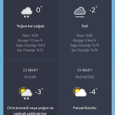
°
°
0
-2
Yoğun kar yağışlı
Sisli
Nem: %99
Nem: %96
Rüzgar: 10 km/h
Rüzgar: 9 km/h
Yağış Olasılığı: %64
Yağış Olasılığı: %74
Kar Olasılığı: %72
Kar Olasılığı: %39
22 MART
23 MART
PAZAR
PAZARTESI
°
°
-3
-4
Orta kuvvetli veya yoğun ve
Parçalı Bulutlu
sağnak şeklinde kar