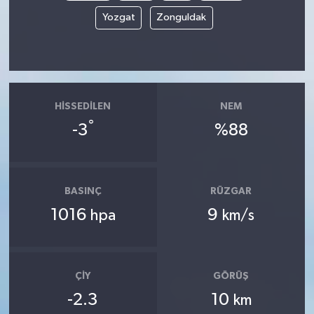
Yozgat
Zonguldak
HISSEDILEN
NEM
°
-3
%88
BASINÇ
RÜZGAR
1016
9
hpa
km/s
ÇIY
GÖRÜŞ
-2.3
10
km