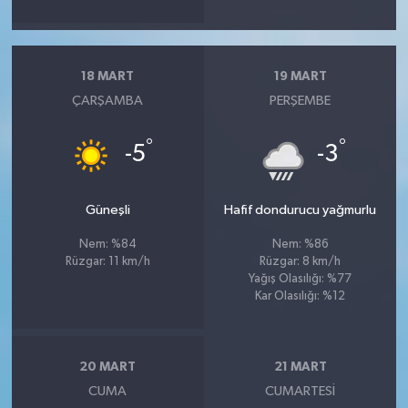
18 MART
19 MART
ÇARŞAMBA
PERŞEMBE
°
°
-5
-3
Güneşli
Hafif dondurucu yağmurlu
Nem: %84
Nem: %86
Rüzgar: 11 km/h
Rüzgar: 8 km/h
Yağış Olasılığı: %77
Kar Olasılığı: %12
20 MART
21 MART
CUMA
CUMARTESI