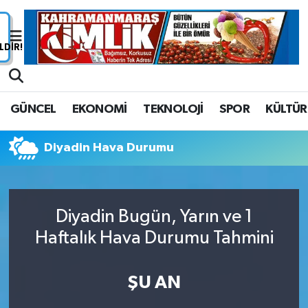
Nöbetçi Eczaneler
Hava Durumu
GÜNCEL
EKONOMİ
TEKNOLOJİ
SPOR
KÜLTÜR
Namaz Vakitleri
Diyadin Hava Durumu
Trafik Durumu
Süper Lig Puan Durumu ve Fikstür
Diyadin Bugün, Yarın ve 1
Tüm Manşetler
Haftalık Hava Durumu Tahmini
Son Dakika Haberleri
ŞU AN
Haber Arşivi