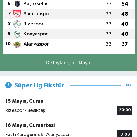
6
Başakşehir
33
54
7
Samsunspor
33
48
8
Rizespor
33
40
9
Konyaspor
33
40
10
Alanyaspor
33
37
Detaylar için tıklayın
Süper Lig Fikstür
15 Mayıs, Cuma
Rizespor - Beşiktaş
20:00
16 Mayıs, Cumartesi
Fatih Karagümrük - Alanyaspor
17:00