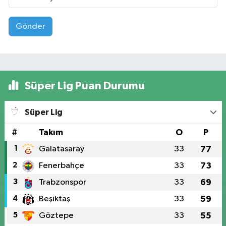
Gönder
Süper Lig Puan Durumu
Süper Lig
#
Takım
O
P
1
Galatasaray
33
77
2
Fenerbahçe
33
73
3
Trabzonspor
33
69
4
Beşiktaş
33
59
5
Göztepe
33
55