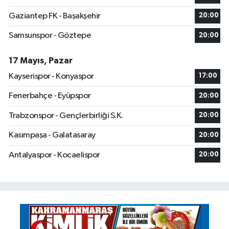
Gaziantep FK - Başakşehir
20:00
Samsunspor - Göztepe
20:00
17 Mayıs, Pazar
Kayserispor - Konyaspor
17:00
Fenerbahçe - Eyüpspor
20:00
Trabzonspor - Gençlerbirliği S.K.
20:00
Kasımpaşa - Galatasaray
20:00
Antalyaspor - Kocaelispor
20:00