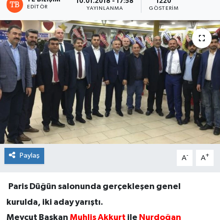
10.01.2018 - 17:58
1220
EDITÖR
YAYINLANMA
GÖSTERIM
Paylaş
-
+
A
A
Paris Düğün salonunda gerçekleşen genel
kurulda, iki aday yarıştı.
Mevcut Başkan
Muhlis Akkurt
ile
Nurdoğan