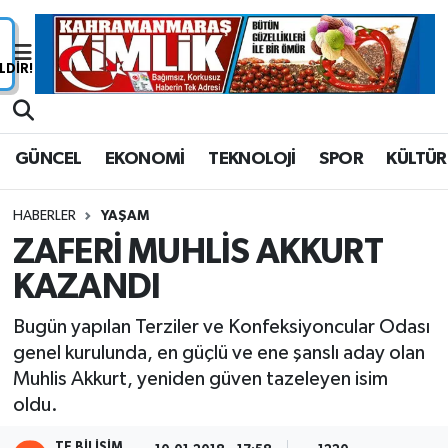
Nöbetçi Eczaneler
Hava Durumu
GÜNCEL
EKONOMİ
TEKNOLOJİ
SPOR
KÜLTÜR
Namaz Vakitleri
HABERLER
YAŞAM
Trafik Durumu
ZAFERİ MUHLİS AKKURT
KAZANDI
Süper Lig Puan Durumu ve Fikstür
Bugün yapılan Terziler ve Konfeksiyoncular Odası
Tüm Manşetler
genel kurulunda, en güçlü ve ene şanslı aday olan
Muhlis Akkurt, yeniden güven tazeleyen isim
Son Dakika Haberleri
oldu.
Haber Arşivi
TE BILIŞIM