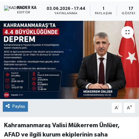
KADER KA
03.06.2026 - 17:44
1
17
EDITÖR
YAYINLANMA
PAYLAŞIM
GÖSTERI
Paylaş
-
+
A
A
Kahramanmaraş Valisi Mükerrem Ünlüer,
AFAD ve ilgili kurum ekiplerinin saha