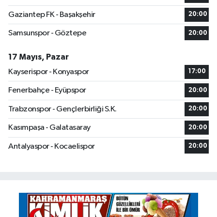
Gaziantep FK - Başakşehir
20:00
Samsunspor - Göztepe
20:00
17 Mayıs, Pazar
Kayserispor - Konyaspor
17:00
Fenerbahçe - Eyüpspor
20:00
Trabzonspor - Gençlerbirliği S.K.
20:00
Kasımpaşa - Galatasaray
20:00
Antalyaspor - Kocaelispor
20:00