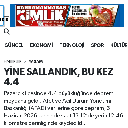
Nöbetçi Eczaneler
Hava Durumu
GÜNCEL
EKONOMİ
TEKNOLOJİ
SPOR
KÜLTÜR
Namaz Vakitleri
HABERLER
YAŞAM
Trafik Durumu
YİNE SALLANDIK, BU KEZ
4.4
Süper Lig Puan Durumu ve Fikstür
Pazarcık ilçesinde 4.4 büyüklüğünde deprem
Tüm Manşetler
meydana geldi. Afet ve Acil Durum Yönetimi
Başkanlığı (AFAD) verilerine göre deprem, 3
Son Dakika Haberleri
Haziran 2026 tarihinde saat 13.12’de yerin 12.46
kilometre derinliğinde kaydedildi.
Haber Arşivi