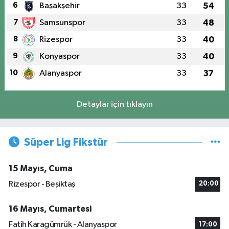
6
Başakşehir
33
54
7
Samsunspor
33
48
8
Rizespor
33
40
9
Konyaspor
33
40
10
Alanyaspor
33
37
Detaylar için tıklayın
Süper Lig Fikstür
15 Mayıs, Cuma
Rizespor - Beşiktaş
20:00
16 Mayıs, Cumartesi
Fatih Karagümrük - Alanyaspor
17:00