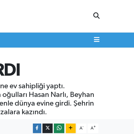
RDI
 ev sahipliği yaptı.
 oğulları Hasan Narlı, Beyhan
renle dünya evine girdi. Şehrin
ızalara kazındı.
-
+
A
A