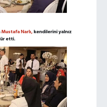
n
Mustafa Narlı,
kendilerini yalnız
r etti.