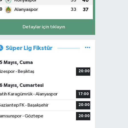
Konyaspor
33
40
0
Alanyaspor
33
37
Detaylar için tıklayın
Süper Lig Fikstür
5 Mayıs, Cuma
izespor - Beşiktaş
20:00
6 Mayıs, Cumartesi
atih Karagümrük - Alanyaspor
17:00
aziantep FK - Başakşehir
20:00
amsunspor - Göztepe
20:00