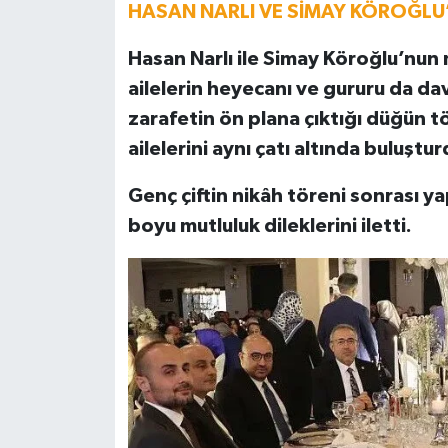
HASAN NARLI VE SİMAY KÖROĞL
Hasan Narlı ile Simay Köroğlu’nu
ailelerin heyecanı ve gururu da dave
zarafetin ön plana çıktığı düğün 
ailelerini aynı çatı altında buluştur
Genç çiftin nikâh töreni sonrası ya
boyu mutluluk dileklerini iletti.