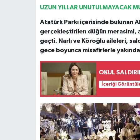
UZUN YILLAR UNUTULMAYACAK 
Atatürk Parkı içerisinde bulunan 
gerçekleştirilen düğün merasimi, 
geçti. Narlı ve Köroğlu aileleri, sa
gece boyunca misafirlerle yakından
OKUL SALDIRI
İçeriği Görüntül