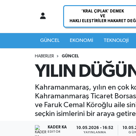
Nöbetçi Eczaneler
Hava Durumu
GÜNCEL
EKONOMİ
TEKNOLOJİ
Namaz Vakitleri
HABERLER
GÜNCEL
YILIN DÜĞÜ
Trafik Durumu
Süper Lig Puan Durumu ve Fikstür
Kahramanmaraş, yılın en çok ko
Kahramanmaraş Ticaret Borsası 
Tüm Manşetler
ve Faruk Cemal Köroğlu aile sini
seçkin isimlerini bir araya getir
Son Dakika Haberleri
KADER KA
10.05.2026 - 16:52
10.05.
Haber Arşivi
EDITÖR
YAYINLANMA
GÜN