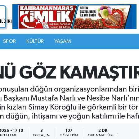
SPOR
KÜLTÜR
YAŞAM
NÜ GÖZ KAMAŞTI
nuşulan düğün organizasyonlarından birine
Başkanı Mustafa Narlı ve Nesibe Narlı’nın
n kızları Simay Köroğlu ile görkemli bir tö
en düğün, ihtişamı ve yoğun katılımı ile haf
2026 - 17:10
3
107
2 DK
CELLEME
PAYLAŞIM
GÖSTERIM
OKUNMA SÜRESI