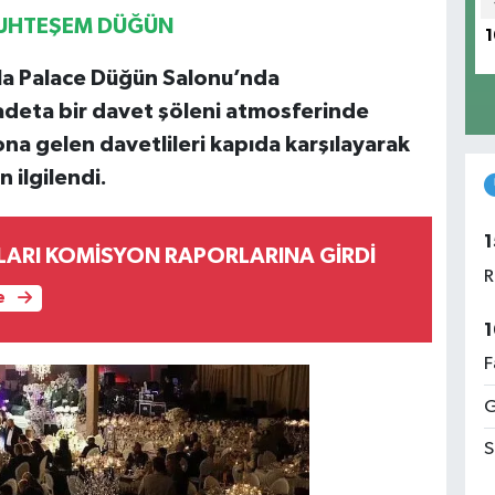
MUHTEŞEM DÜĞÜN
1
Ala Palace Düğün Salonu’nda
adeta bir davet şöleni atmosferinde
lona gelen davetlileri kapıda karşılayarak
 ilgilendi.
1
LARI KOMİSYON RAPORLARINA GİRDİ
R
e
1
F
G
S