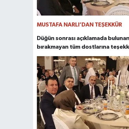
MUSTAFA NARLI’DAN TEŞEKKÜR
Düğün sonrası açıklamada buluna
bırakmayan tüm dostlarına teşekkü