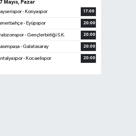
7 Mayıs, Pazar
ayserispor - Konyaspor
17:00
enerbahçe - Eyüpspor
20:00
rabzonspor - Gençlerbirliği S.K.
20:00
asımpaşa - Galatasaray
20:00
ntalyaspor - Kocaelispor
20:00