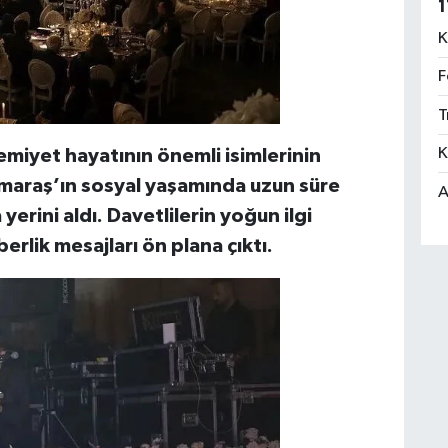
1
K
F
T
K
emiyet hayatının önemli isimlerinin
maraş’ın sosyal yaşamında uzun süre
A
erini aldı. Davetlilerin yoğun ilgi
rlik mesajları ön plana çıktı.