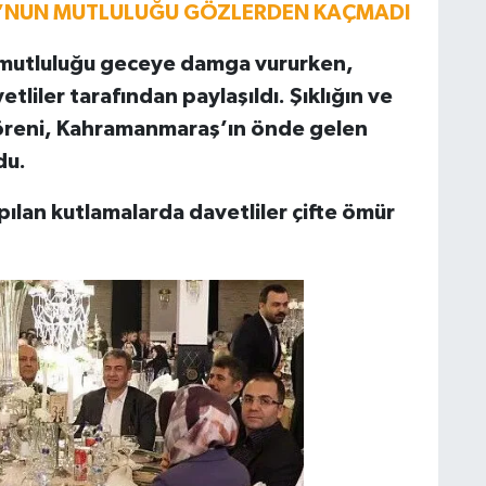
U’NUN MUTLULUĞU GÖZLERDEN KAÇMADI
n mutluluğu geceye damga vururken,
tliler tarafından paylaşıldı. Şıklığın ve
töreni, Kahramanmaraş’ın önde gelen
du.
pılan kutlamalarda davetliler çifte ömür