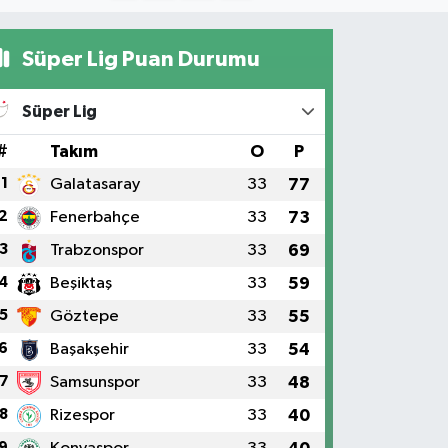
Süper Lig Puan Durumu
Süper Lig
#
Takım
O
P
1
Galatasaray
33
77
2
Fenerbahçe
33
73
3
Trabzonspor
33
69
4
Beşiktaş
33
59
5
Göztepe
33
55
6
Başakşehir
33
54
7
Samsunspor
33
48
8
Rizespor
33
40
9