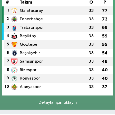
#
Takım
O
P
1
Galatasaray
33
77
2
Fenerbahçe
33
73
3
Trabzonspor
33
69
4
Beşiktaş
33
59
5
Göztepe
33
55
6
Başakşehir
33
54
7
Samsunspor
33
48
8
Rizespor
33
40
9
Konyaspor
33
40
10
Alanyaspor
33
37
Detaylar için tıklayın