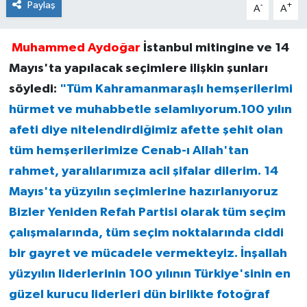
Paylaş
-
+
A
A
Muhammed Aydoğar
İstanbul mitingine ve 14
Mayıs'ta yapılacak seçimlere ilişkin şunları
söyledi:
"Tüm Kahramanmaraşlı hemşerilerimi
hürmet ve muhabbetle selamlıyorum.100 yılın
afeti diye nitelendirdiğimiz afette şehit olan
tüm hemşerilerimize Cenab-ı Allah'tan
rahmet, yaralılarımıza acil şifalar dilerim. 14
Mayıs'ta yüzyılın seçimlerine hazırlanıyoruz
Bizler Yeniden Refah Partisi olarak tüm seçim
çalışmalarında, tüm seçim noktalarında ciddi
bir gayret ve mücadele vermekteyiz. İnşallah
yüzyılın liderlerinin 100 yılının Türkiye'sinin en
güzel kurucu liderleri dün birlikte fotoğraf