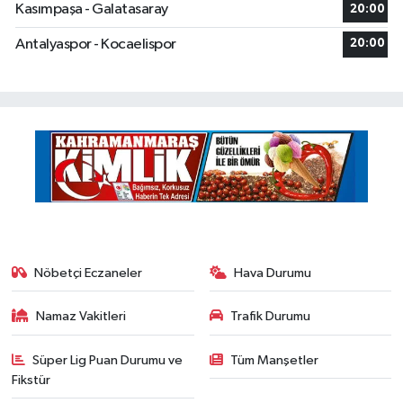
Kasımpaşa - Galatasaray
20:00
Antalyaspor - Kocaelispor
20:00
Nöbetçi Eczaneler
Hava Durumu
Namaz Vakitleri
Trafik Durumu
Süper Lig Puan Durumu ve
Tüm Manşetler
Fikstür