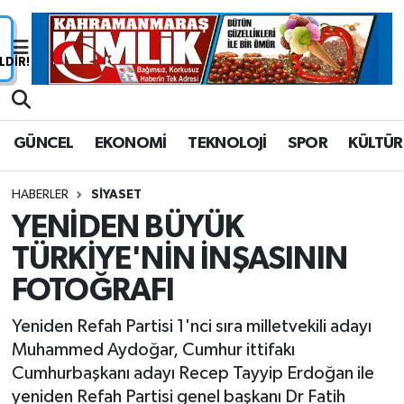
Nöbetçi Eczaneler
Hava Durumu
GÜNCEL
EKONOMİ
TEKNOLOJİ
SPOR
KÜLTÜR
Namaz Vakitleri
HABERLER
SİYASET
Trafik Durumu
YENİDEN BÜYÜK
TÜRKİYE'NİN İNŞASININ
Süper Lig Puan Durumu ve Fikstür
FOTOĞRAFI
Tüm Manşetler
Yeniden Refah Partisi 1'nci sıra milletvekili adayı
Son Dakika Haberleri
Muhammed Aydoğar, Cumhur ittifakı
Cumhurbaşkanı adayı Recep Tayyip Erdoğan ile
Haber Arşivi
yeniden Refah Partisi genel başkanı Dr Fatih