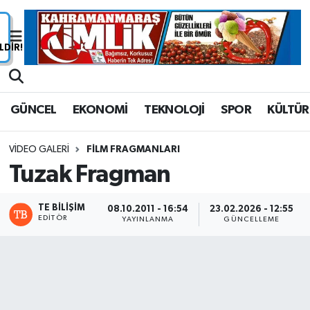
Nöbetçi Eczaneler
Hava Durumu
GÜNCEL
EKONOMİ
TEKNOLOJİ
SPOR
KÜLTÜR
Namaz Vakitleri
VIDEO GALERI
FILM FRAGMANLARI
Trafik Durumu
Tuzak Fragman
Süper Lig Puan Durumu ve Fikstür
TE BILIŞIM
08.10.2011 - 16:54
23.02.2026 - 12:55
EDITÖR
YAYINLANMA
GÜNCELLEME
Tüm Manşetler
Son Dakika Haberleri
Haber Arşivi