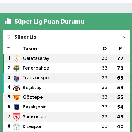
Süper Lig Puan Durumu
Süper Lig
#
Takım
O
P
1
Galatasaray
33
77
2
Fenerbahçe
33
73
3
Trabzonspor
33
69
4
Beşiktaş
33
59
5
Göztepe
33
55
6
Başakşehir
33
54
7
Samsunspor
33
48
8
Rizespor
33
40