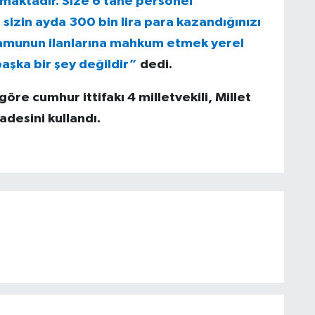
maktadır. Size 6 tane personel
 sizin ayda 300 bin lira para kazandığınızı
kamunun ilanlarına mahkum etmek yerel
aşka bir şey değildir”
dedi.
e cumhur ittifakı 4 milletvekili, Millet
fadesini kullandı.