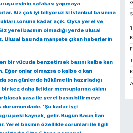
G
kuruşu evinin nafakası yapmaya
lar. Biz çok iyi biliyoruz ki İstanbul basınına
S
lukları sonuna kadar açık. Oysa yerel ve
1
. Siz yerel basının olmadığı yerde ulusal
K
z. Ulusal basında manşete çıkan haberlerin
F
T
den bir vücuda benzetirsek basını kalbe kan
. Eğer onlar olmazsa o kalbe o kan
K
da son günlerde hükümetin hazırladığı
A
n bir kez daha iktidar mensuplarına aklını
tılacak yasa ile yerel basın bitirmeye
ak durumundadır. ‘Şu kadar işçi
oğru peki kaynak, gelir. Bugün Basın İlan
erel basının özellikle sorunları ile ilgili