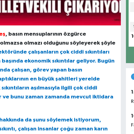
eş
, basın mensuplarının özgürce
1
n olmazsa olmazı olduğunu söyleyerek şöyle
töründe çalışanların çok ciddi sıkıntıları
n başında ekonomik sıkıntılar geliyor. Bugün
ında çalışan, görev yapan basın
ptıklarının en büyük şahitleri yerelde
kıntıların aşılmasıyla ilgili çok ciddi
1
iyor ve bunu zaman zamanda mevcut iktidara
R
1
 hakkında da şunu söylemek istiyorum,
F
ıkıntı, çalışan insanlar çoğu zaman karın