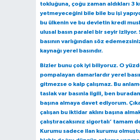
tokluğuna, çoğu zaman aldıkları 3 
yetmeyeceğini bile bile bu işi yapıyor
bu ülkenin ve bu devletin kredi mus
ulusal basın paralel bir seyir izliyor
basının varlığından söz edemezsini
kaynağı yerel basındır.
Bizler bunu çok iyi biliyoruz. O yüz
pompalayan damarlardır yerel basın
gitmezse o kalp çalışmaz. Bu anlam
taslak var basınla ilgili, ben burada
başına almaya davet ediyorum. Çıkar
çalışan bu iktidar aklını başına alm
çalıştıracaksınız sigortalı’ tamam d
Kurumu sadece ilan kurumu olmuştur. Y