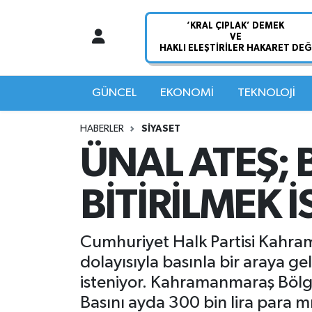
Nöbetçi Eczaneler
Hava Durumu
GÜNCEL
EKONOMİ
TEKNOLOJİ
Namaz Vakitleri
HABERLER
SİYASET
ÜNAL ATEŞ; 
Trafik Durumu
BİTİRİLMEK 
Süper Lig Puan Durumu ve Fikstür
Tüm Manşetler
Cumhuriyet Halk Partisi Kahram
dolayısıyla basınla bir araya ge
Son Dakika Haberleri
isteniyor. Kahramanmaraş Bölge
Basını ayda 300 bin lira para mı 
Haber Arşivi