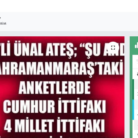
7
RIM