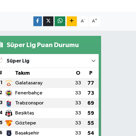
-
+
A
A
Süper Lig Puan Durumu
Süper Lig
#
Takım
O
P
1
Galatasaray
33
77
2
Fenerbahçe
33
73
3
Trabzonspor
33
69
4
Beşiktaş
33
59
5
Göztepe
33
55
6
Başakşehir
33
54