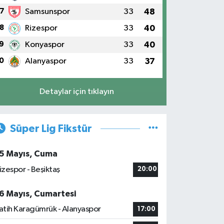
7
Samsunspor
33
48
8
Rizespor
33
40
9
Konyaspor
33
40
0
Alanyaspor
33
37
Detaylar için tıklayın
Süper Lig Fikstür
5 Mayıs, Cuma
izespor - Beşiktaş
20:00
6 Mayıs, Cumartesi
atih Karagümrük - Alanyaspor
17:00