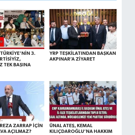
TÜRKİYE'NİN 3.
YRP TEŞKİLATINDAN BAŞKAN
RTİSİYİZ,
AKPINAR’A ZİYARET
Z TEK BAŞINA
REZA ZARRAP İÇİN
ÜNAL ATEŞ, KEMAL
VA AÇILMAZ?
KILIÇDAROĞLU’NA HAKKIM