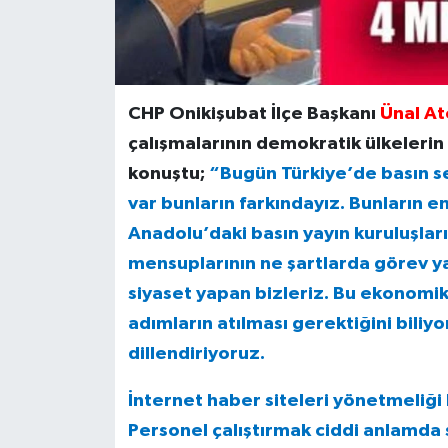
CHP Onikişubat İlçe Başkanı
Ünal At
çalışmalarının demokratik ülkeleri
konuştu;
“Bugün Türkiye’de basın sek
var bunların farkındayız. Bunların e
Anadolu’daki basın yayın kuruluşlar
mensuplarının ne şartlarda görev ya
siyaset yapan bizleriz. Bu ekonomik sı
adımların atılması gerektiğini bil
dillendiriyoruz.
İnternet haber siteleri yönetmeliği
Personel çalıştırmak ciddi anlamda s