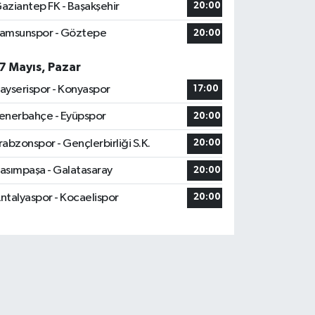
aziantep FK - Başakşehir
20:00
amsunspor - Göztepe
20:00
7 Mayıs, Pazar
ayserispor - Konyaspor
17:00
enerbahçe - Eyüpspor
20:00
rabzonspor - Gençlerbirliği S.K.
20:00
asımpaşa - Galatasaray
20:00
ntalyaspor - Kocaelispor
20:00