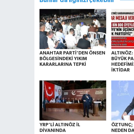
Bunlar da ilginizi çekebilir
ANAHTAR PARTİ’DEN ÖNSEN
ALTINÖZ: 
BÖLGESİNDEKİ YIKIM
BÜYÜK PA
KARARLARINA TEPKİ
HEDEFİMİ
İKTİDAR
YRP’Lİ ALTINÖZ İL
ÖZTUNÇ; 
DİVANINDA
NEDEN DA