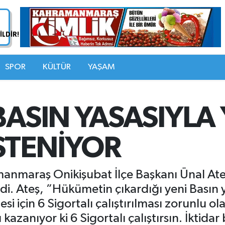
SPOR
KÜLTÜR
YAŞAM
BASIN YASASIYLA
İSTENİYOR
anmaraş Onikişubat İlçe Başkanı Ünal Ateş
ldi. Ateş, ”Hükümetin çıkardığı yeni Basın y
si için 6 Sigortalı çalıştırılması zorunlu
kazanıyor ki 6 Sigortalı çalıştırsın. İktidar