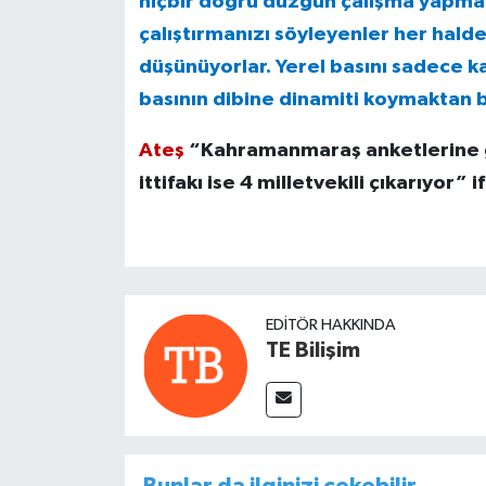
hiçbir doğru düzgün çalışma yapma
çalıştırmanızı söyleyenler her halde
düşünüyorlar. Yerel basını sadece 
basının dibine dinamiti koymaktan b
Ateş
“Kahramanmaraş anketlerine gör
ittifakı ise 4 milletvekili çıkarıyor” i
EDITÖR HAKKINDA
TE Bilişim