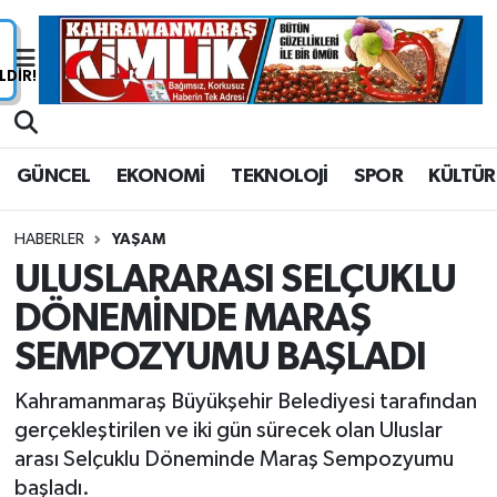
Nöbetçi Eczaneler
Hava Durumu
GÜNCEL
EKONOMİ
TEKNOLOJİ
SPOR
KÜLTÜR
Namaz Vakitleri
HABERLER
YAŞAM
Trafik Durumu
ULUSLARARASI SELÇUKLU
DÖNEMİNDE MARAŞ
Süper Lig Puan Durumu ve Fikstür
SEMPOZYUMU BAŞLADI
Tüm Manşetler
Kahramanmaraş Büyükşehir Belediyesi tarafından
Son Dakika Haberleri
gerçekleştirilen ve iki gün sürecek olan Uluslar
arası Selçuklu Döneminde Maraş Sempozyumu
Haber Arşivi
başladı.