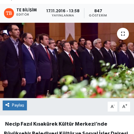
TE BILIŞIM
17.11.2016 - 13:58
847
EDITÖR
YAYINLANMA
GÖSTERIM
Paylaş
-
+
A
A
Necip Fazıl Kısakürek Kültür Merkezi’nde
Büyükşehir Belediyesi Kültür ve Sosyal İşler Dairesi