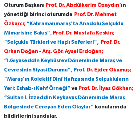
Oturum Başkanı
Prof. Dr. Abdülkerim Özaydın
’ın
yönettiği birinci oturumda
Prof. Dr. Mehmet
Özkarcı;
“Kahramanmaraş'ta Anadolu Selçuklu
Mimarisine Bakış”,
Prof. Dr. Mustafa Keskin;
“Selçuklu Türkleri ve Haçlı Seferleri”,
Prof. Dr.
Orhan Doğan -
Arş. Gör. Aysel Erdoğan;
“I.Gıyaseddin Keyhüsrev Döneminde Maraş ve
Çevresinin Siyasi Durumu”, Prof
.
Dr. Ejder Okumuş;
“Maraş’ın Kolektif Dinî Hafızasında Selçukluların
Yeri: Eshab-ı Kehf Örneği”
ve
Prof. Dr. İlyas Gökhan;
“Sultan I. İzzeddin Keykavus Döneminde Maraş
Bölgesinde Cereyan Eden Olaylar”
konularında
bildirilerini sundular.