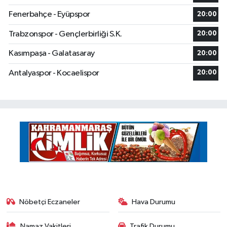
Fenerbahçe - Eyüpspor
20:00
Trabzonspor - Gençlerbirliği S.K.
20:00
Kasımpaşa - Galatasaray
20:00
Antalyaspor - Kocaelispor
20:00
Nöbetçi Eczaneler
Hava Durumu
Namaz Vakitleri
Trafik Durumu