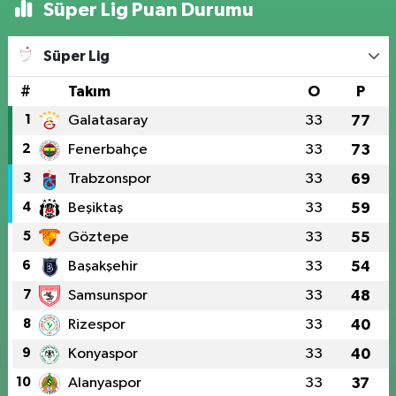
Süper Lig Puan Durumu
Süper Lig
#
Takım
O
P
1
Galatasaray
33
77
2
Fenerbahçe
33
73
3
Trabzonspor
33
69
4
Beşiktaş
33
59
5
Göztepe
33
55
6
Başakşehir
33
54
7
Samsunspor
33
48
8
Rizespor
33
40
9
Konyaspor
33
40
10
Alanyaspor
33
37