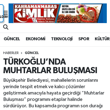
Nöbetçi Eczaneler
Hava Durumu
GÜNCEL
EKONOMİ
TEKNOLOJİ
SPOR
KÜLTÜR
Namaz Vakitleri
HABERLER
GÜNCEL
Trafik Durumu
TÜRKOĞLU’NDA
MUHTARLAR BULUŞMASI
Süper Lig Puan Durumu ve Fikstür
Büyükşehir Belediyesi, mahallelerin sorunlarını
Tüm Manşetler
yerinde tespit etmek ve kalıcı çözümler
geliştirmek amacıyla hayata geçirdiği “Muhtarlar
Son Dakika Haberleri
Buluşması” programını etaplar halinde
sürdürüyor. Bu kapsamda programın son durağı
Haber Arşivi