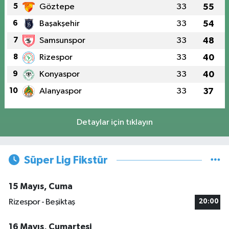
5
Göztepe
33
55
6
Başakşehir
33
54
7
Samsunspor
33
48
8
Rizespor
33
40
9
Konyaspor
33
40
10
Alanyaspor
33
37
Detaylar için tıklayın
Süper Lig Fikstür
15 Mayıs, Cuma
Rizespor - Beşiktaş
20:00
16 Mayıs, Cumartesi