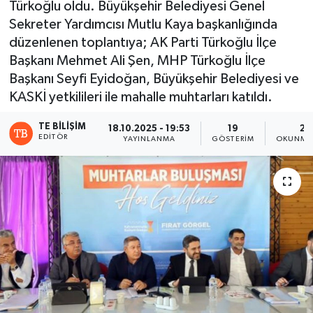
Türkoğlu oldu. Büyükşehir Belediyesi Genel
Sekreter Yardımcısı Mutlu Kaya başkanlığında
düzenlenen toplantıya; AK Parti Türkoğlu İlçe
Başkanı Mehmet Ali Şen, MHP Türkoğlu İlçe
Başkanı Seyfi Eyidoğan, Büyükşehir Belediyesi ve
KASKİ yetkilileri ile mahalle muhtarları katıldı.
TE BILIŞIM
18.10.2025 - 19:53
19
2 
EDITÖR
YAYINLANMA
GÖSTERIM
OKUNMA 