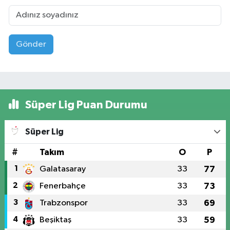
Gönder
Süper Lig Puan Durumu
Süper Lig
#
Takım
O
P
1
Galatasaray
33
77
2
Fenerbahçe
33
73
3
Trabzonspor
33
69
4
Beşiktaş
33
59