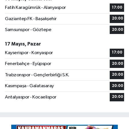
Fatih Karagümrük - Alanyaspor
17:00
Gaziantep FK - Başakşehir
20:00
Samsunspor - Göztepe
20:00
17 Mayıs, Pazar
Kayserispor - Konyaspor
17:00
Fenerbahçe - Eyüpspor
20:00
Trabzonspor - Gençlerbirliği S.K.
20:00
Kasımpaşa - Galatasaray
20:00
Antalyaspor - Kocaelispor
20:00