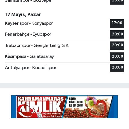
Samsunspor - Göztepe
20:00
17 Mayıs, Pazar
Kayserispor - Konyaspor
17:00
Fenerbahçe - Eyüpspor
20:00
Trabzonspor - Gençlerbirliği S.K.
20:00
Kasımpaşa - Galatasaray
20:00
Antalyaspor - Kocaelispor
20:00