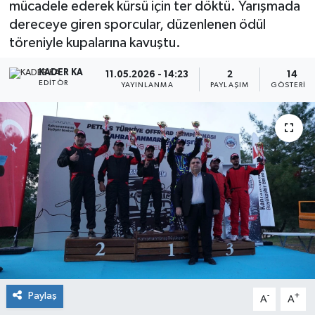
mücadele ederek kürsü için ter döktü. Yarışmada
dereceye giren sporcular, düzenlenen ödül
töreniyle kupalarına kavuştu.
KADER KA
11.05.2026 - 14:23
2
14
EDITÖR
YAYINLANMA
PAYLAŞIM
GÖSTERIM
Paylaş
-
+
A
A