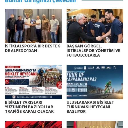
Bunlar da ilginizi çekebilir
İSTİKLALSPOR’A BİR DESTEK
BAŞKAN GÖRGEL,
DE ALPEDO’DAN
İSTİKLALSPOR YÖNETİMİ VE
FUTBOLCULARLA
BİSİKLET YARIŞLARI
ULUSLARARASI BİSİKLET
YÜZÜNDEN BAZI YOLLAR
TURNUVASI HEYECANI
TRAFİĞE KAPALI OLACAK
BAŞLIYOR