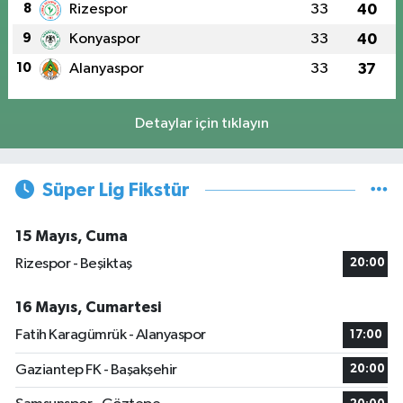
8
Rizespor
33
40
9
Konyaspor
33
40
10
Alanyaspor
33
37
Detaylar için tıklayın
Süper Lig Fikstür
15 Mayıs, Cuma
Rizespor - Beşiktaş
20:00
16 Mayıs, Cumartesi
Fatih Karagümrük - Alanyaspor
17:00
Gaziantep FK - Başakşehir
20:00