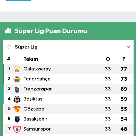
Süper Lig Puan Durumu
Süper Lig
#
Takım
O
P
1
Galatasaray
33
77
2
Fenerbahçe
33
73
3
Trabzonspor
33
69
4
Beşiktaş
33
59
5
Göztepe
33
55
6
Başakşehir
33
54
7
Samsunspor
33
48