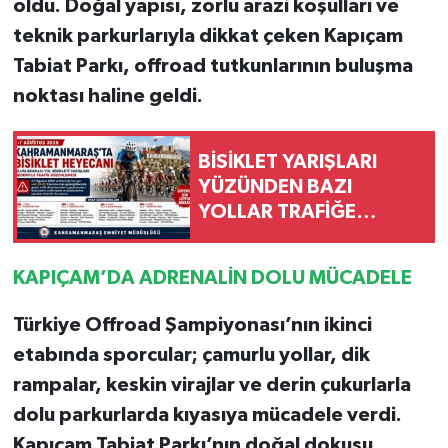
oldu. Doğal yapısı, zorlu arazi koşulları ve
teknik parkurlarıyla dikkat çeken Kapıçam
Tabiat Parkı, offroad tutkunlarının buluşma
noktası haline geldi.
BİSİKLET YARIŞLARI
YÜZÜNDEN BAZI
YOLLAR TRAFİĞE
KAPALI OLACAK
KAPIÇAM’DA ADRENALİN DOLU MÜCADELE
Türkiye Offroad Şampiyonası’nın ikinci
etabında sporcular; çamurlu yollar, dik
rampalar, keskin virajlar ve derin çukurlarla
dolu parkurlarda kıyasıya mücadele verdi.
Kapıçam Tabiat Parkı’nın doğal dokusu