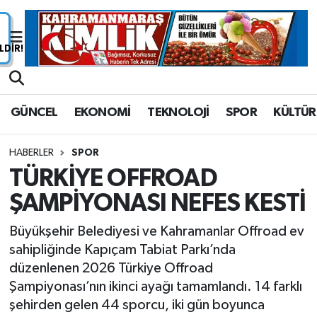
Nöbetçi Eczaneler
Hava Durumu
GÜNCEL
EKONOMİ
TEKNOLOJİ
SPOR
KÜLTÜR
Namaz Vakitleri
HABERLER
SPOR
Trafik Durumu
TÜRKİYE OFFROAD
ŞAMPİYONASI NEFES KESTİ
Süper Lig Puan Durumu ve Fikstür
Büyükşehir Belediyesi ve Kahramanlar Offroad ev
Tüm Manşetler
sahipliğinde Kapıçam Tabiat Parkı’nda
düzenlenen 2026 Türkiye Offroad
Son Dakika Haberleri
Şampiyonası’nın ikinci ayağı tamamlandı. 14 farklı
şehirden gelen 44 sporcu, iki gün boyunca
Haber Arşivi