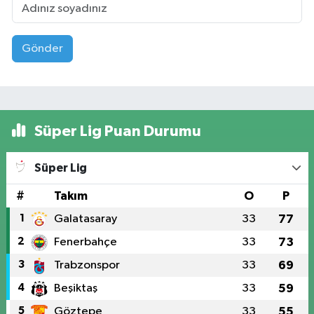
Gönder
Süper Lig Puan Durumu
Süper Lig
#
Takım
O
P
1
Galatasaray
33
77
2
Fenerbahçe
33
73
3
Trabzonspor
33
69
4
Beşiktaş
33
59
5
Göztepe
33
55