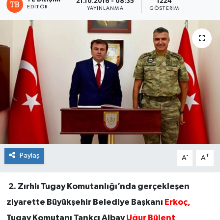
21.10.2016 - 08:35
1224
EDITÖR
YAYINLANMA
GÖSTERIM
Paylaş
-
+
A
A
2. Zırhlı Tugay Komutanlığı’nda gerçekleşen
ziyarette Büyükşehir Belediye Başkanı
Erkoç,
Tugay Komutanı Tankçı Albay
Uğur Bülent