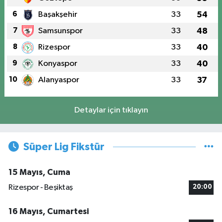
6
Başakşehir
33
54
7
Samsunspor
33
48
8
Rizespor
33
40
9
Konyaspor
33
40
10
Alanyaspor
33
37
Detaylar için tıklayın
Süper Lig Fikstür
15 Mayıs, Cuma
Rizespor - Beşiktaş
20:00
16 Mayıs, Cumartesi