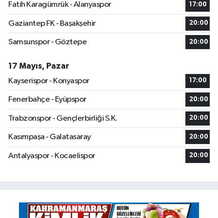
Fatih Karagümrük - Alanyaspor
17:00
Gaziantep FK - Başakşehir
20:00
Samsunspor - Göztepe
20:00
17 Mayıs, Pazar
Kayserispor - Konyaspor
17:00
Fenerbahçe - Eyüpspor
20:00
Trabzonspor - Gençlerbirliği S.K.
20:00
Kasımpaşa - Galatasaray
20:00
Antalyaspor - Kocaelispor
20:00