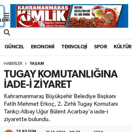
Nöbetçi Eczaneler
Hava Durumu
GÜNCEL
EKONOMİ
TEKNOLOJİ
SPOR
KÜLTÜR
Namaz Vakitleri
HABERLER
YAŞAM
Trafik Durumu
TUGAY KOMUTANLIĞINA
İADE-İ ZİYARET
Süper Lig Puan Durumu ve Fikstür
Kahramanmaraş Büyükşehir Belediye Başkanı
Tüm Manşetler
Fatih Mehmet Erkoç, 2. Zırhlı Tugay Komutanı
Tankçı Albay Uğur Bülent Acarbay’a iade-i
Son Dakika Haberleri
ziyarette bulundu.
Haber Arşivi
TE BILIŞIM