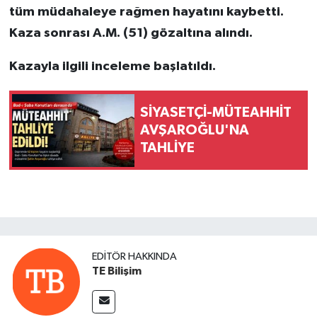
tüm müdahaleye rağmen hayatını kaybetti.
Kaza sonrası A.M. (51) gözaltına alındı.
Kazayla ilgili inceleme başlatıldı.
SİYASETÇİ-MÜTEAHHİT
AVŞAROĞLU'NA
TAHLİYE
EDITÖR HAKKINDA
TE Bilişim