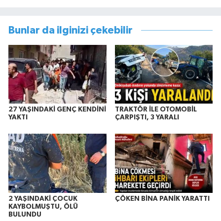
Bunlar da ilginizi çekebilir
27 YAŞINDAKİ GENÇ KENDİNİ
TRAKTÖR İLE OTOMOBİL
YAKTI
ÇARPIŞTI, 3 YARALI
2 YAŞINDAKİ ÇOCUK
ÇÖKEN BİNA PANİK YARATTI
KAYBOLMUŞTU, ÖLÜ
BULUNDU