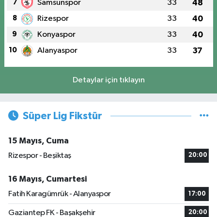
7
Samsunspor
33
48
8
Rizespor
33
40
9
Konyaspor
33
40
10
Alanyaspor
33
37
Detaylar için tıklayın
Süper Lig Fikstür
15 Mayıs, Cuma
Rizespor - Beşiktaş
20:00
16 Mayıs, Cumartesi
Fatih Karagümrük - Alanyaspor
17:00
Gaziantep FK - Başakşehir
20:00