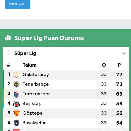
Gönder
Süper Lig Puan Durumu
Süper Lig
#
Takım
O
P
1
Galatasaray
33
77
2
Fenerbahçe
33
73
3
Trabzonspor
33
69
4
Beşiktaş
33
59
5
Göztepe
33
55
6
Başakşehir
33
54