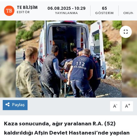
TE BILIŞIM
06.08.2025 - 10:29
65
1
EDITÖR
YAYINLANMA
GÖSTERIM
OKUNMA
Paylaş
-
+
A
A
Kaza sonucunda, ağır yaralanan R.A. (52)
kaldırıldığı Afşin Devlet Hastanesi’nde yapılan