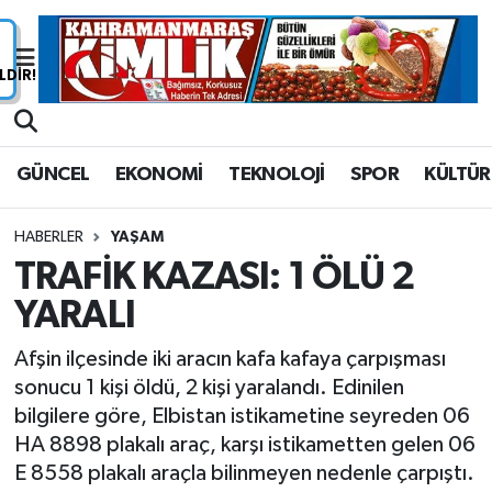
Nöbetçi Eczaneler
Hava Durumu
GÜNCEL
EKONOMİ
TEKNOLOJİ
SPOR
KÜLTÜR
Namaz Vakitleri
HABERLER
YAŞAM
Trafik Durumu
TRAFİK KAZASI: 1 ÖLÜ 2
YARALI
Süper Lig Puan Durumu ve Fikstür
Afşin ilçesinde iki aracın kafa kafaya çarpışması
Tüm Manşetler
sonucu 1 kişi öldü, 2 kişi yaralandı. Edinilen
bilgilere göre, Elbistan istikametine seyreden 06
Son Dakika Haberleri
HA 8898 plakalı araç, karşı istikametten gelen 06
E 8558 plakalı araçla bilinmeyen nedenle çarpıştı.
Haber Arşivi