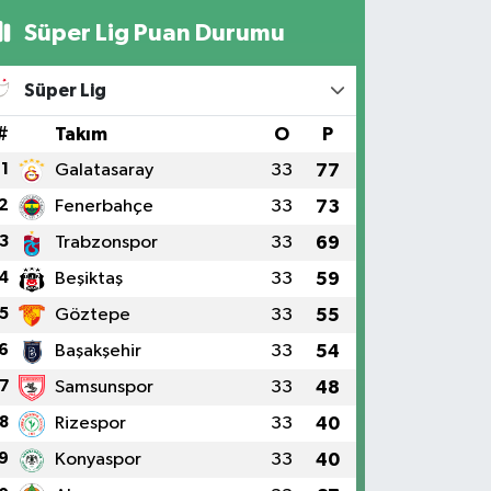
Süper Lig Puan Durumu
Süper Lig
#
Takım
O
P
1
Galatasaray
33
77
2
Fenerbahçe
33
73
3
Trabzonspor
33
69
4
Beşiktaş
33
59
5
Göztepe
33
55
6
Başakşehir
33
54
7
Samsunspor
33
48
8
Rizespor
33
40
9
Konyaspor
33
40