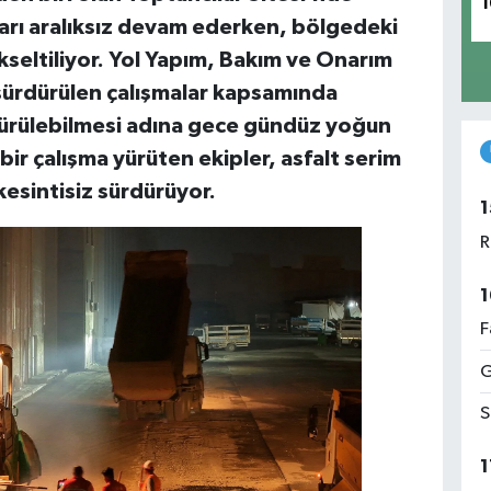
1
ları aralıksız devam ederken, bölgedeki
seltiliyor. Yol Yapım, Bakım ve Onarım
sürdürülen çalışmalar kapsamında
dürülebilmesi adına gece gündüz yoğun
ir çalışma yürüten ekipler, asfalt serim
kesintisiz sürdürüyor.
1
R
1
F
G
S
1