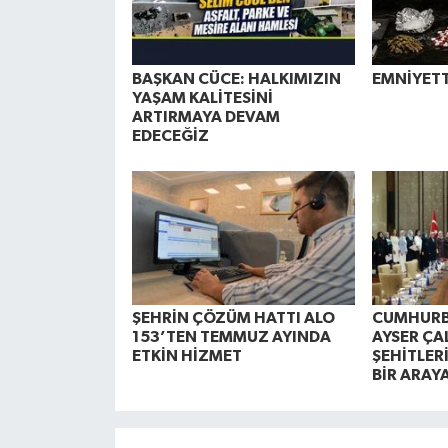
BAŞKAN CÜCE: HALKIMIZIN
EMNİYET
YAŞAM KALİTESİNİ
ARTIRMAYA DEVAM
EDECEĞİZ
ŞEHRİN ÇÖZÜM HATTI ALO
CUMHURB
153’TEN TEMMUZ AYINDA
AYSER ÇA
ETKİN HİZMET
ŞEHİTLERİ
BİR ARAY