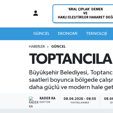
Nöbetçi Eczaneler
Hava Durumu
GÜNCEL
EKONOMİ
TEKNOLOJİ
Namaz Vakitleri
HABERLER
GÜNCEL
TOPTANCILAR
Trafik Durumu
Süper Lig Puan Durumu ve Fikstür
Büyükşehir Belediyesi, Toptancıl
saatleri boyunca bölgede çalışm
Tüm Manşetler
daha güçlü ve modern hale geti
Son Dakika Haberleri
KADER KA
08.06.2026 - 08:50
08.06
EDITÖR
YAYINLANMA
G
Haber Arşivi