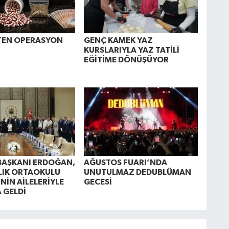
TEN OPERASYON
GENÇ KAMEK YAZ
KURSLARIYLA YAZ TATİLİ
EĞİTİME DÖNÜŞÜYOR
AŞKANI ERDOĞAN,
AĞUSTOS FUARI’NDA
LIK ORTAOKULU
UNUTULMAZ DEDUBLÜMAN
NİN AİLELERİYLE
GECESİ
A GELDİ