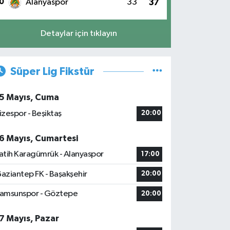
0
Alanyaspor
33
37
Detaylar için tıklayın
Süper Lig Fikstür
5 Mayıs, Cuma
izespor - Beşiktaş
20:00
6 Mayıs, Cumartesi
atih Karagümrük - Alanyaspor
17:00
aziantep FK - Başakşehir
20:00
amsunspor - Göztepe
20:00
7 Mayıs, Pazar