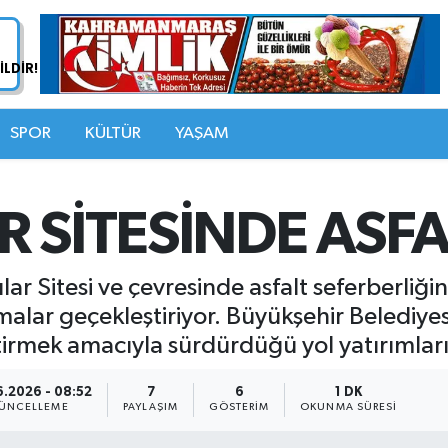
SPOR
KÜLTÜR
YAŞAM
 SİTESİNDE ASFA
ar Sitesi ve çevresinde asfalt seferberliği
alar geçekleştiriyor. Büyükşehir Belediyes
rmek amacıyla sürdürdüğü yol yatırımları a
.2026 - 08:52
7
6
1 DK
ÜNCELLEME
PAYLAŞIM
GÖSTERIM
OKUNMA SÜRESI