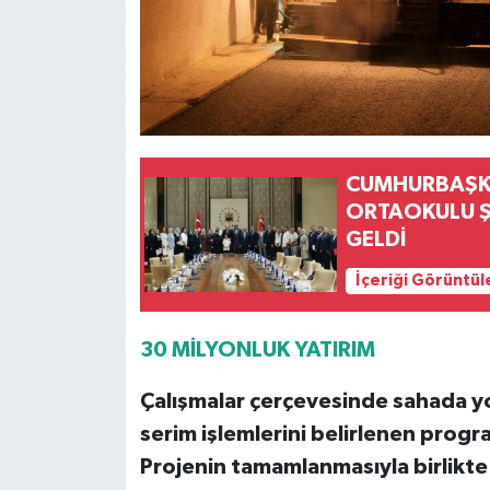
CUMHURBAŞKA
ORTAOKULU ŞE
GELDİ
İçeriği Görüntül
30 MİLYONLUK YATIRIM
Çalışmalar çerçevesinde sahada yo
serim işlemlerini belirlenen prog
Projenin tamamlanmasıyla birlikte