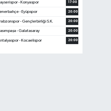
ayserispor - Konyaspor
17:00
enerbahçe - Eyüpspor
20:00
rabzonspor - Gençlerbirliği S.K.
20:00
asımpaşa - Galatasaray
20:00
ntalyaspor - Kocaelispor
20:00