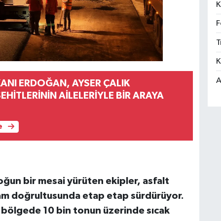
K
F
T
K
A
NI ERDOĞAN, AYSER ÇALIK
HİTLERİNİN AİLELERİYLE BİR ARAYA
e
ğun bir mesai yürüten ekipler, asfalt
ram doğrultusunda etap etap sürdürüyor.
 bölgede 10 bin tonun üzerinde sıcak