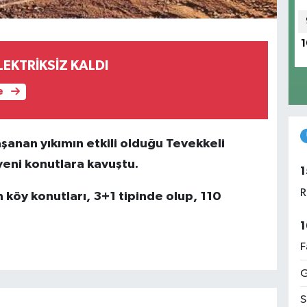
1
EKTRİKSİZ KALDI
e
şanan yıkımın etkili olduğu Tevekkeli
yeni konutlara kavuştu.
1
R
köy konutları, 3+1 tipinde olup, 110
1
F
G
S