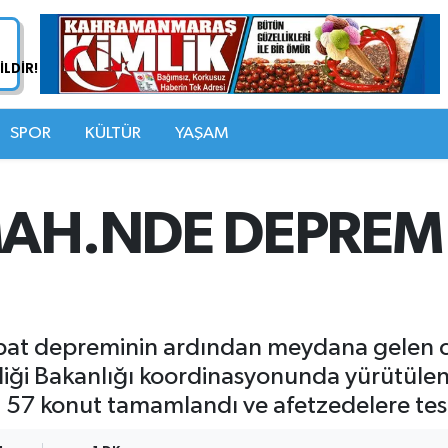
SPOR
KÜLTÜR
YAŞAM
MAH.NDE DEPREM
at depreminin ardından meydana gelen ci
ikliği Bakanlığı koordinasyonunda yürütül
 57 konut tamamlandı ve afetzedelere tesl