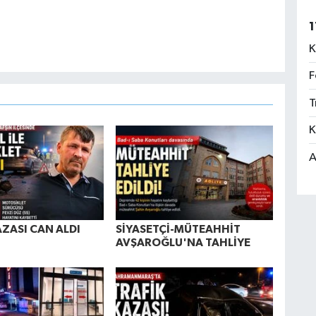
1
K
F
T
K
A
AZASI CAN ALDI
SİYASETÇİ-MÜTEAHHİT
AVŞAROĞLU'NA TAHLİYE