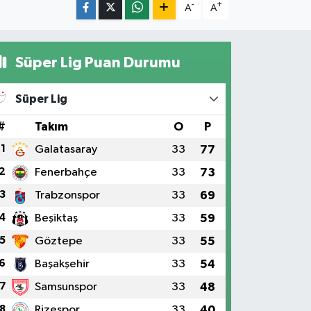
-
+
A
A
Süper Lig Puan Durumu
Süper Lig
#
Takım
O
P
1
Galatasaray
33
77
2
Fenerbahçe
33
73
3
Trabzonspor
33
69
4
Beşiktaş
33
59
5
Göztepe
33
55
6
Başakşehir
33
54
7
Samsunspor
33
48
8
Rizespor
33
40