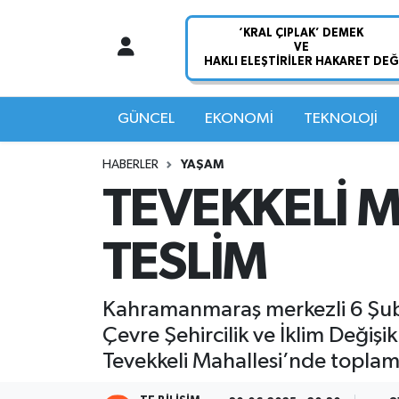
Nöbetçi Eczaneler
Hava Durumu
GÜNCEL
EKONOMİ
TEKNOLOJİ
Namaz Vakitleri
HABERLER
YAŞAM
TEVEKKELİ 
Trafik Durumu
TESLİM
Süper Lig Puan Durumu ve Fikstür
Tüm Manşetler
Kahramanmaraş merkezli 6 Şub
Çevre Şehircilik ve İklim Değiş
Son Dakika Haberleri
Tevekkeli Mahallesi’nde toplam
Haber Arşivi