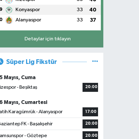
9
Konyaspor
33
40
0
Alanyaspor
33
37
Detaylar için tıklayın
Süper Lig Fikstür
5 Mayıs, Cuma
izespor - Beşiktaş
20:00
6 Mayıs, Cumartesi
atih Karagümrük - Alanyaspor
17:00
aziantep FK - Başakşehir
20:00
amsunspor - Göztepe
20:00