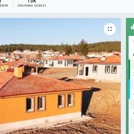
1
1 DK
ERIM
OKUNMA SÜRESI