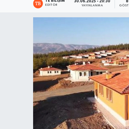
TE BILIŞIM
30.06.2025 - 20:30
8
EDITÖR
YAYINLANMA
GÖST