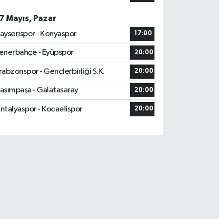
7 Mayıs, Pazar
ayserispor - Konyaspor
17:00
enerbahçe - Eyüpspor
20:00
rabzonspor - Gençlerbirliği S.K.
20:00
asımpaşa - Galatasaray
20:00
ntalyaspor - Kocaelispor
20:00