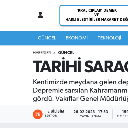
Nöbetçi Eczaneler
Hava Durumu
GÜNCEL
EKONOMİ
TEKNOLOJİ
Namaz Vakitleri
HABERLER
GÜNCEL
TARİHİ SARA
Trafik Durumu
Süper Lig Puan Durumu ve Fikstür
Kentimizde meydana gelen depre
Depremle sarsılan Kahramanmaraş
Tüm Manşetler
gördü. Vakıflar Genel Müdürlüğü
Son Dakika Haberleri
TE BILIŞIM
26.02.2023 - 17:33
15
EDITÖR
YAYINLANMA
GÖSTE
Haber Arşivi