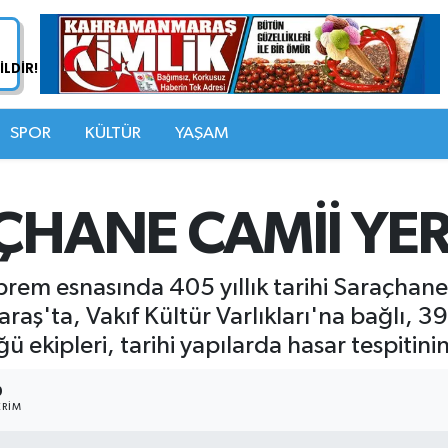
SPOR
KÜLTÜR
YAŞAM
ÇHANE CAMİİ YER
m esnasında 405 yıllık tarihi Saraçhane c
'ta, Vakıf Kültür Varlıkları'na bağlı, 39'
 ekipleri, tarihi yapılarda hasar tespitini
9
RIM