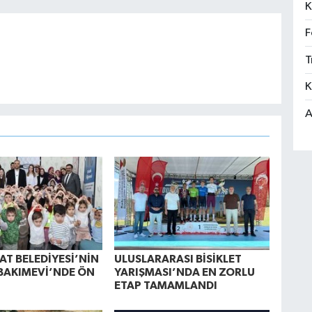
K
F
T
K
A
AT BELEDİYESİ’NİN
ULUSLARARASI BİSİKLET
BAKIMEVİ’NDE ÖN
YARIŞMASI’NDA EN ZORLU
ETAP TAMAMLANDI