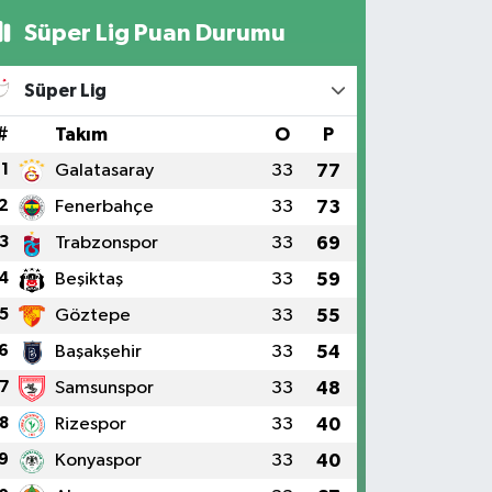
Süper Lig Puan Durumu
Süper Lig
#
Takım
O
P
1
Galatasaray
33
77
2
Fenerbahçe
33
73
3
Trabzonspor
33
69
4
Beşiktaş
33
59
5
Göztepe
33
55
6
Başakşehir
33
54
7
Samsunspor
33
48
8
Rizespor
33
40
9
Konyaspor
33
40