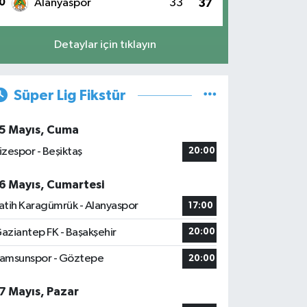
0
Alanyaspor
33
37
Detaylar için tıklayın
Süper Lig Fikstür
5 Mayıs, Cuma
izespor - Beşiktaş
20:00
6 Mayıs, Cumartesi
atih Karagümrük - Alanyaspor
17:00
aziantep FK - Başakşehir
20:00
amsunspor - Göztepe
20:00
7 Mayıs, Pazar