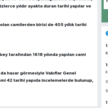
1
zlerce yıldır ayakta duran tarihi yapılar ve
an camilerden birisi de 405 yıllık tarihi
1
R
bey tarafından 1618 yılında yapılan cami
1
F
n da hasar görmesiyle Vakıflar Genel
ami 42 tarihi yapıda incelemelerde bulunup,
G
S
1