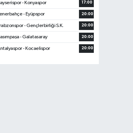
ayserispor - Konyaspor
17:00
enerbahçe - Eyüpspor
20:00
rabzonspor - Gençlerbirliği S.K.
20:00
asımpaşa - Galatasaray
20:00
ntalyaspor - Kocaelispor
20:00