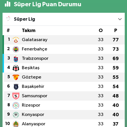
Süper Lig Puan Durumu
Süper Lig
#
Takım
O
P
1
Galatasaray
33
77
2
Fenerbahçe
33
73
3
Trabzonspor
33
69
4
Beşiktaş
33
59
5
Göztepe
33
55
6
Başakşehir
33
54
7
Samsunspor
33
48
8
Rizespor
33
40
9
Konyaspor
33
40
10
Alanyaspor
33
37