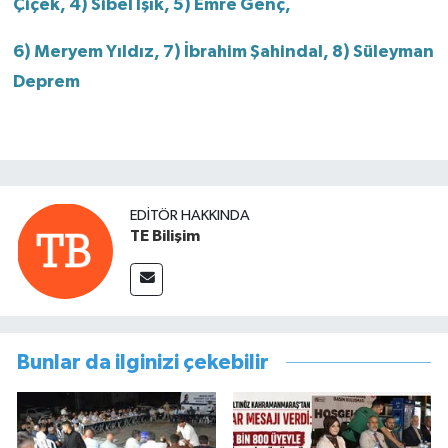
Çiçek, 4) Sibel Işık, 5) Emre Genç,
6) Meryem Yıldız, 7) İbrahim Şahindal, 8) Süleyman
Deprem
EDITÖR HAKKINDA
TE Bilişim
Bunlar da ilginizi çekebilir