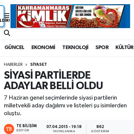
Nöbetçi Eczaneler
Hava Durumu
GÜNCEL
EKONOMİ
TEKNOLOJİ
SPOR
KÜLTÜR
Namaz Vakitleri
HABERLER
SİYASET
Trafik Durumu
SİYASİ PARTİLERDE
ADAYLAR BELLİ OLDU
Süper Lig Puan Durumu ve Fikstür
7 Haziran genel seçimlerinde siyasi partilerin
Tüm Manşetler
milletvekili aday dağılımı ve listeleri şu isimlerden
oluştu.
Son Dakika Haberleri
TE BILIŞIM
07.04.2015 - 19:18
862
Haber Arşivi
EDITÖR
YAYINLANMA
GÖSTERIM