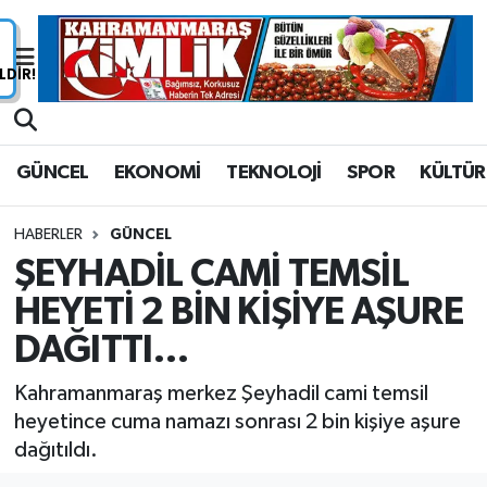
Nöbetçi Eczaneler
Hava Durumu
GÜNCEL
EKONOMİ
TEKNOLOJİ
SPOR
KÜLTÜR
Namaz Vakitleri
HABERLER
GÜNCEL
Trafik Durumu
ŞEYHADİL CAMİ TEMSİL
HEYETİ 2 BİN KİŞİYE AŞURE
Süper Lig Puan Durumu ve Fikstür
DAĞITTI…
Tüm Manşetler
Kahramanmaraş merkez Şeyhadil cami temsil
Son Dakika Haberleri
heyetince cuma namazı sonrası 2 bin kişiye aşure
dağıtıldı.
Haber Arşivi