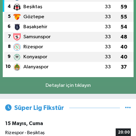
4
Beşiktaş
33
59
5
Göztepe
33
55
6
Başakşehir
33
54
7
Samsunspor
33
48
8
Rizespor
33
40
9
Konyaspor
33
40
10
Alanyaspor
33
37
Detaylar için tıklayın
Süper Lig Fikstür
15 Mayıs, Cuma
Rizespor - Beşiktaş
20:00