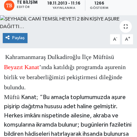
TE BILIŞIM
18.11.2013 - 11:16
1266
EDITÖR
YAYINLANMA
GÖSTERIM
Paylaş
-
+
A
A
Kahramanmaraş Dulkadiroğlu İlçe Müftüsü
Beyazıt Kanat
’ında katıldığı programda aşurenin
birlik ve beraberliğimizi pekiştirmesi dileğinde
bulundu.
Müftü
;
Kanat
“
Bu amaçla toplumumuzda aşure
pişirip dağıtma hususu adet haline gelmiştir.
Herkes imkânı nispetinde ailesine, akraba ve
komşularına ikramda bulunur; bugünlerin faziletini
bildiren hâdiseleri hatırlayarak ihsanda bulunursa