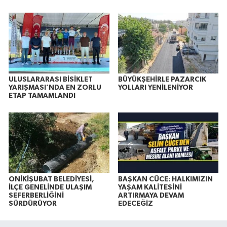
ULUSLARARASI BİSİKLET
BÜYÜKŞEHİRLE PAZARCIK
YARIŞMASI’NDA EN ZORLU
YOLLARI YENİLENİYOR
ETAP TAMAMLANDI
ONİKİŞUBAT BELEDİYESİ,
BAŞKAN CÜCE: HALKIMIZIN
İLÇE GENELİNDE ULAŞIM
YAŞAM KALİTESİNİ
SEFERBERLİĞİNİ
ARTIRMAYA DEVAM
SÜRDÜRÜYOR
EDECEĞİZ