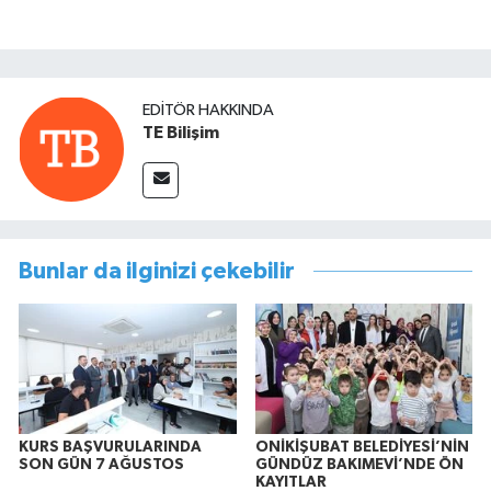
EDITÖR HAKKINDA
TE Bilişim
Bunlar da ilginizi çekebilir
KURS BAŞVURULARINDA
ONİKİŞUBAT BELEDİYESİ’NİN
SON GÜN 7 AĞUSTOS
GÜNDÜZ BAKIMEVİ’NDE ÖN
KAYITLAR