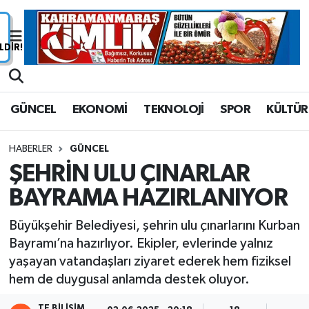
Nöbetçi Eczaneler
Hava Durumu
GÜNCEL
EKONOMİ
TEKNOLOJİ
SPOR
KÜLTÜR
Namaz Vakitleri
HABERLER
GÜNCEL
Trafik Durumu
ŞEHRİN ULU ÇINARLAR
BAYRAMA HAZIRLANIYOR
Süper Lig Puan Durumu ve Fikstür
Büyükşehir Belediyesi, şehrin ulu çınarlarını Kurban
Tüm Manşetler
Bayramı’na hazırlıyor. Ekipler, evlerinde yalnız
yaşayan vatandaşları ziyaret ederek hem fiziksel
Son Dakika Haberleri
hem de duygusal anlamda destek oluyor.
Haber Arşivi
TE BILIŞIM