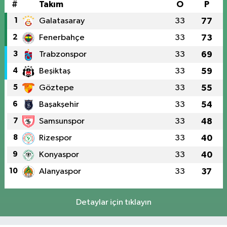
#
Takım
O
P
1
Galatasaray
33
77
2
Fenerbahçe
33
73
3
Trabzonspor
33
69
4
Beşiktaş
33
59
5
Göztepe
33
55
6
Başakşehir
33
54
7
Samsunspor
33
48
8
Rizespor
33
40
9
Konyaspor
33
40
10
Alanyaspor
33
37
Detaylar için tıklayın