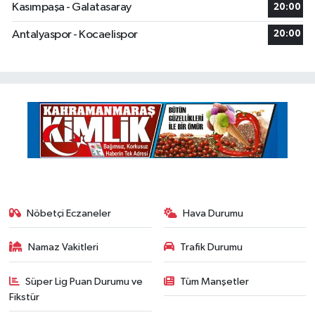
Kasımpaşa - Galatasaray
20:00
Antalyaspor - Kocaelispor
20:00
Nöbetçi Eczaneler
Hava Durumu
Namaz Vakitleri
Trafik Durumu
Süper Lig Puan Durumu ve
Tüm Manşetler
Fikstür