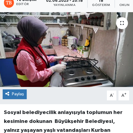
02.06.2025 - 20:18
18
1
EDITÖR
YAYINLANMA
GÖSTERIM
OKUNMA
Paylaş
-
+
A
A
Sosyal belediyecilik anlayışıyla toplumun her
kesimine dokunan Büyükşehir Belediyesi,
yalnız yaşayan yaşlı vatandaşları Kurban