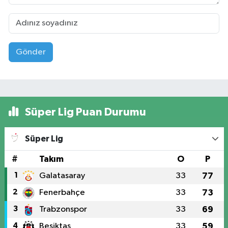
Gönder
Süper Lig Puan Durumu
Süper Lig
#
Takım
O
P
1
Galatasaray
33
77
2
Fenerbahçe
33
73
3
Trabzonspor
33
69
4
Beşiktaş
33
59