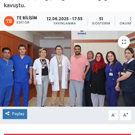
kavuştu.
TE BILIŞIM
12.06.2025 - 17:55
51
3 
EDITÖR
YAYINLANMA
GÖSTERIM
OKUNMA
Paylaş
-
+
A
A