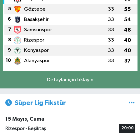
5
Göztepe
33
55
6
Başakşehir
33
54
7
Samsunspor
33
48
8
Rizespor
33
40
9
Konyaspor
33
40
10
Alanyaspor
33
37
Detaylar için tıklayın
Süper Lig Fikstür
15 Mayıs, Cuma
Rizespor - Beşiktaş
20:00