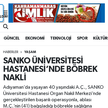
Nöbetçi Eczaneler
Hava Durumu
GÜNCEL
EKONOMİ
TEKNOLOJİ
SPOR
KÜLTÜR
Namaz Vakitleri
HABERLER
YAŞAM
Trafik Durumu
SANKO ÜNİVERSİTESİ
HASTANESİ’NDE BÖBREK
Süper Lig Puan Durumu ve Fikstür
NAKLİ
Tüm Manşetler
Adıyaman’da yaşayan 40 yaşındaki A.Ç., SANKO
Son Dakika Haberleri
Üniversitesi Hastanesi Organ Nakil Merkezi’nde
gerçekleştirilen başarılı operasyonla, ablası
Haber Arşivi
M.Ç.’nin (41) bağışladığı böbrekle sağlığına