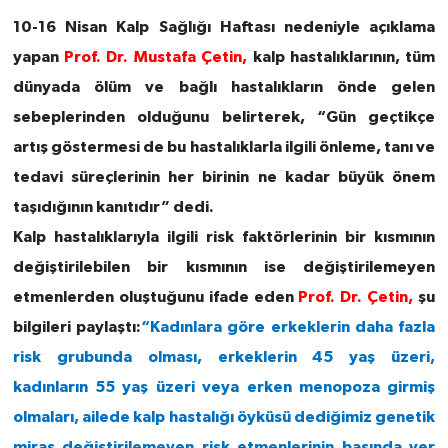
10-16 Nisan Kalp Sağlığı Haftası nedeniyle açıklama
yapan
Prof. Dr. Mustafa Çetin,
kalp hastalıklarının, tüm
dünyada ölüm ve bağlı hastalıkların önde gelen
sebeplerinden olduğunu belirterek, “Gün geçtikçe
artış göstermesi de bu hastalıklarla ilgili önleme, tanı ve
tedavi süreçlerinin her birinin ne kadar büyük önem
taşıdığının kanıtıdır” dedi.
Kalp hastalıklarıyla ilgili risk faktörlerinin bir kısmının
değiştirilebilen bir kısmının ise değiştirilemeyen
etmenlerden oluştuğunu ifade eden
Prof. Dr. Çetin,
şu
bilgileri paylaştı:
“Kadınlara göre erkeklerin daha fazla
risk grubunda olması, erkeklerin 45 yaş üzeri,
kadınların 55 yaş üzeri veya erken menopoza girmiş
olmaları, ailede kalp hastalığı öyküsü dediğimiz genetik
miras değiştirilemeyen risk etmenlerinin başında yer