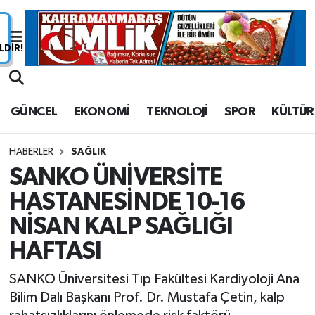
Nöbetçi Eczaneler
Hava Durumu
GÜNCEL
EKONOMİ
TEKNOLOJİ
SPOR
KÜLTÜR
Namaz Vakitleri
HABERLER
SAĞLIK
Trafik Durumu
SANKO ÜNİVERSİTE
HASTANESİNDE 10-16
Süper Lig Puan Durumu ve Fikstür
NİSAN KALP SAĞLIĞI
Tüm Manşetler
HAFTASI
Son Dakika Haberleri
SANKO Üniversitesi Tıp Fakültesi Kardiyoloji Ana
Bilim Dalı Başkanı Prof. Dr. Mustafa Çetin, kalp
Haber Arşivi