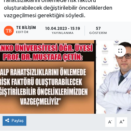
rahatsızlıklarını önlemede risk faktörü
oluşturabilecek değiştirilebilir önceliklerden
vazgeçilmesi gerektiğini söyledi.
TE BILIŞIM
10.04.2023 - 15:19
57
EDITÖR
YAYINLANMA
GÖSTERIM
Paylaş
-
+
A
A