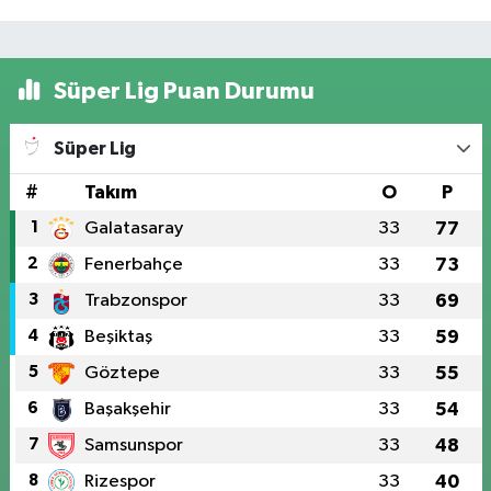
Süper Lig Puan Durumu
Süper Lig
#
Takım
O
P
1
Galatasaray
33
77
2
Fenerbahçe
33
73
3
Trabzonspor
33
69
4
Beşiktaş
33
59
5
Göztepe
33
55
6
Başakşehir
33
54
7
Samsunspor
33
48
8
Rizespor
33
40