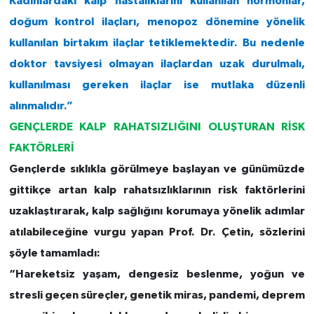
Kadınlardaki kalp hastalıklarını kullanılan hormonlar,
doğum kontrol ilaçları, menopoz dönemine yönelik
kullanılan birtakım ilaçlar tetiklemektedir. Bu nedenle
doktor tavsiyesi olmayan ilaçlardan uzak durulmalı,
kullanılması gereken ilaçlar ise mutlaka düzenli
alınmalıdır.”
GENÇLERDE KALP RAHATSIZLIĞINI OLUŞTURAN RİSK
FAKTÖRLERİ
Gençlerde sıklıkla görülmeye başlayan ve günümüzde
gittikçe artan kalp rahatsızlıklarının risk faktörlerini
uzaklaştırarak, kalp sağlığını korumaya yönelik adımlar
atılabileceğine vurgu yapan Prof. Dr. Çetin, sözlerini
şöyle tamamladı:
“Hareketsiz yaşam, dengesiz beslenme, yoğun ve
stresli geçen süreçler, genetik miras, pandemi, deprem