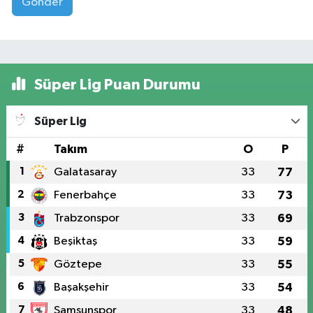
Gönder
Süper Lig Puan Durumu
Süper Lig
#
Takım
O
P
1
Galatasaray
33
77
2
Fenerbahçe
33
73
3
Trabzonspor
33
69
4
Beşiktaş
33
59
5
Göztepe
33
55
6
Başakşehir
33
54
7
Samsunspor
33
48