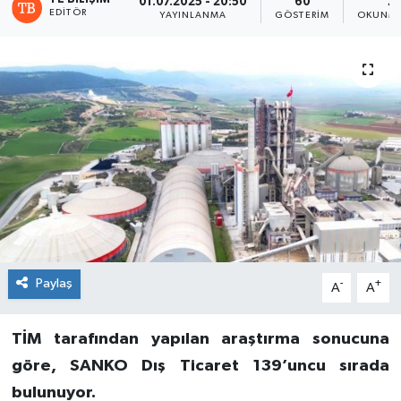
01.07.2025 - 20:50
60
2 
EDITÖR
YAYINLANMA
GÖSTERIM
OKUNMA
Paylaş
-
+
A
A
TİM tarafından yapılan araştırma sonucuna
göre, SANKO Dış Ticaret 139’uncu sırada
bulunuyor.