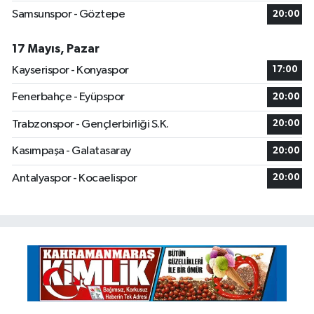
Samsunspor - Göztepe
20:00
17 Mayıs, Pazar
Kayserispor - Konyaspor
17:00
Fenerbahçe - Eyüpspor
20:00
Trabzonspor - Gençlerbirliği S.K.
20:00
Kasımpaşa - Galatasaray
20:00
Antalyaspor - Kocaelispor
20:00