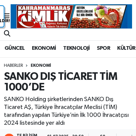
Nöbetçi Eczaneler
Hava Durumu
GÜNCEL
EKONOMİ
TEKNOLOJİ
SPOR
KÜLTÜR
Namaz Vakitleri
HABERLER
EKONOMİ
Trafik Durumu
SANKO DIŞ TİCARET TİM
1000’DE
Süper Lig Puan Durumu ve Fikstür
SANKO Holding şirketlerinden SANKO Dış
Tüm Manşetler
Ticaret AŞ, Türkiye İhracatçılar Meclisi (TİM)
tarafından yapılan Türkiye’nin İlk 1000 İhracatçısı
Son Dakika Haberleri
2024 listesinde yer aldı
Haber Arşivi
TE BILIŞIM