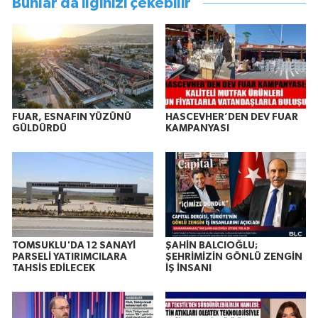
Bunlar da ilginizi çekebilir
FUAR, ESNAFIN YÜZÜNÜ
HASCEVHER’DEN DEV FUAR
GÜLDÜRDÜ
KAMPANYASI
TOMSUKLU'DA 12 SANAYİ
ŞAHİN BALCIOĞLU;
PARSELİ YATIRIMCILARA
ŞEHRİMİZİN GÖNLÜ ZENGİN
TAHSİS EDİLECEK
İŞ İNSANI