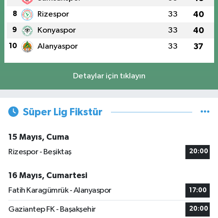
8
Rizespor
33
40
9
Konyaspor
33
40
10
Alanyaspor
33
37
Detaylar için tıklayın
Süper Lig Fikstür
15 Mayıs, Cuma
Rizespor - Beşiktaş
20:00
16 Mayıs, Cumartesi
Fatih Karagümrük - Alanyaspor
17:00
Gaziantep FK - Başakşehir
20:00