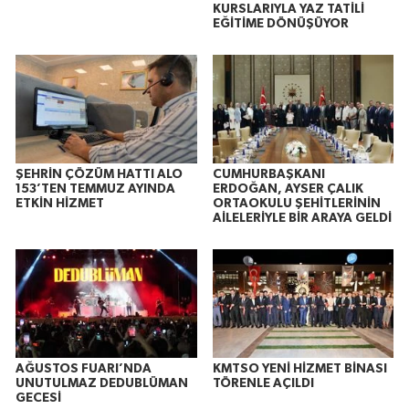
KURSLARIYLA YAZ TATİLİ
EĞİTİME DÖNÜŞÜYOR
ŞEHRİN ÇÖZÜM HATTI ALO
CUMHURBAŞKANI
153’TEN TEMMUZ AYINDA
ERDOĞAN, AYSER ÇALIK
ETKİN HİZMET
ORTAOKULU ŞEHİTLERİNİN
AİLELERİYLE BİR ARAYA GELDİ
AĞUSTOS FUARI’NDA
KMTSO YENİ HİZMET BİNASI
UNUTULMAZ DEDUBLÜMAN
TÖRENLE AÇILDI
GECESİ