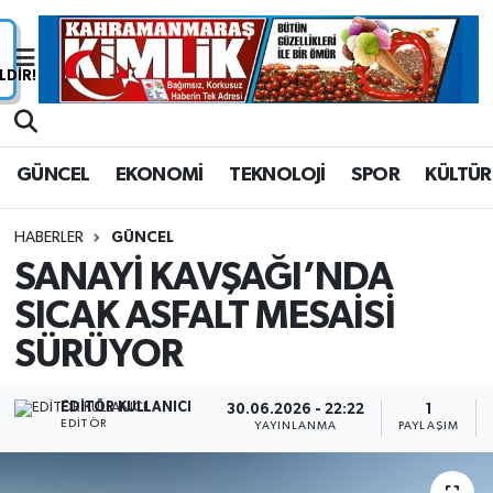
Nöbetçi Eczaneler
Hava Durumu
GÜNCEL
EKONOMİ
TEKNOLOJİ
SPOR
KÜLTÜR
Namaz Vakitleri
HABERLER
GÜNCEL
Trafik Durumu
SANAYİ KAVŞAĞI’NDA
SICAK ASFALT MESAİSİ
Süper Lig Puan Durumu ve Fikstür
SÜRÜYOR
Tüm Manşetler
EDITÖR KULLANICI
30.06.2026 - 22:22
1
Son Dakika Haberleri
EDITÖR
YAYINLANMA
PAYLAŞIM
Haber Arşivi