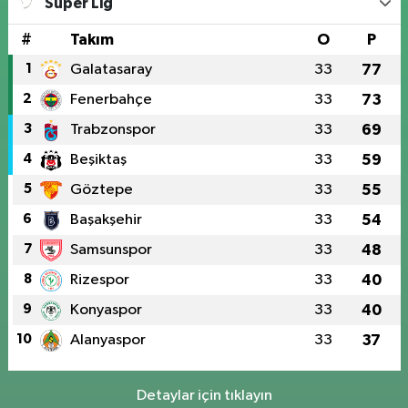
Süper Lig
#
Takım
O
P
1
Galatasaray
33
77
2
Fenerbahçe
33
73
3
Trabzonspor
33
69
4
Beşiktaş
33
59
5
Göztepe
33
55
6
Başakşehir
33
54
7
Samsunspor
33
48
8
Rizespor
33
40
9
Konyaspor
33
40
10
Alanyaspor
33
37
Detaylar için tıklayın