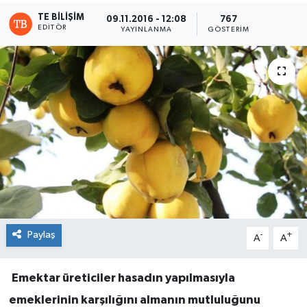
TE BILIŞIM
09.11.2016 - 12:08
767
EDITÖR
YAYINLANMA
GÖSTERIM
Paylaş
-
+
A
A
Emektar üreticiler hasadın yapılmasıyla
emeklerinin karşılığını almanın mutluluğunu