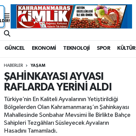
Nöbetçi Eczaneler
Hava Durumu
GÜNCEL
EKONOMİ
TEKNOLOJİ
SPOR
KÜLTÜR
Namaz Vakitleri
HABERLER
YAŞAM
Trafik Durumu
ŞAHİNKAYASI AYVASI
RAFLARDA YERİNİ ALDI
Süper Lig Puan Durumu ve Fikstür
Türkiye’nin En Kaliteli Ayvalarının Yetiştirildiği
Tüm Manşetler
Bölgelerden Olan Kahramanmaraş’ın Şahinkayası
Mahallesinde Sonbahar Mevsimi İle Birlikte Bahçe
Son Dakika Haberleri
Sahipleri Tezgâhları Süsleyecek Ayvaların
Hasadını Tamamladı.
Haber Arşivi