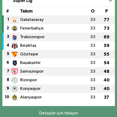
Süper Lig
#
Takım
O
P
1
Galatasaray
33
77
2
Fenerbahçe
33
73
3
Trabzonspor
33
69
4
Beşiktaş
33
59
5
Göztepe
33
55
6
Başakşehir
33
54
7
Samsunspor
33
48
8
Rizespor
33
40
9
Konyaspor
33
40
10
Alanyaspor
33
37
Detaylar için tıklayın