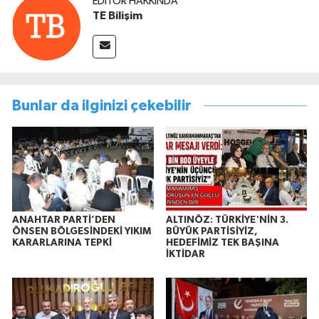
EDITÖR HAKKINDA
TE Bilişim
Bunlar da ilginizi çekebilir
ANAHTAR PARTİ’DEN
ALTINÖZ: TÜRKİYE'NİN 3.
ÖNSEN BÖLGESİNDEKİ YIKIM
BÜYÜK PARTİSİYİZ,
KARARLARINA TEPKİ
HEDEFİMİZ TEK BAŞINA
İKTİDAR