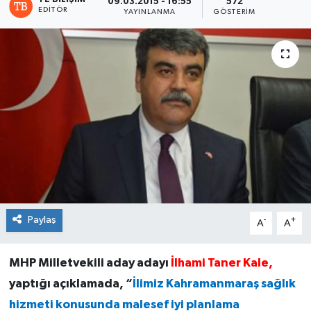
09.03.2015 - 16:55
572
EDITÖR
YAYINLANMA
GÖSTERIM
Paylaş
-
+
A
A
MHP Milletvekili aday adayı
İlhami Taner Kale,
yaptığı açıklamada, “
İlimiz Kahramanmaraş sağlık
hizmeti konusunda malesef iyi planlama