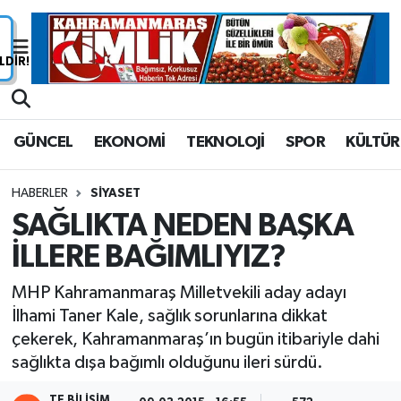
Nöbetçi Eczaneler
Hava Durumu
GÜNCEL
EKONOMİ
TEKNOLOJİ
SPOR
KÜLTÜR
Namaz Vakitleri
HABERLER
SİYASET
Trafik Durumu
SAĞLIKTA NEDEN BAŞKA
İLLERE BAĞIMLIYIZ?
Süper Lig Puan Durumu ve Fikstür
MHP Kahramanmaraş Milletvekili aday adayı
Tüm Manşetler
İlhami Taner Kale, sağlık sorunlarına dikkat
çekerek, Kahramanmaraş’ın bugün itibariyle dahi
Son Dakika Haberleri
sağlıkta dışa bağımlı olduğunu ileri sürdü.
Haber Arşivi
TE BILIŞIM