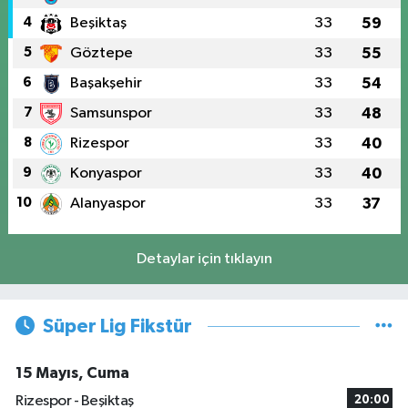
4
Beşiktaş
33
59
5
Göztepe
33
55
6
Başakşehir
33
54
7
Samsunspor
33
48
8
Rizespor
33
40
9
Konyaspor
33
40
10
Alanyaspor
33
37
Detaylar için tıklayın
Süper Lig Fikstür
15 Mayıs, Cuma
Rizespor - Beşiktaş
20:00