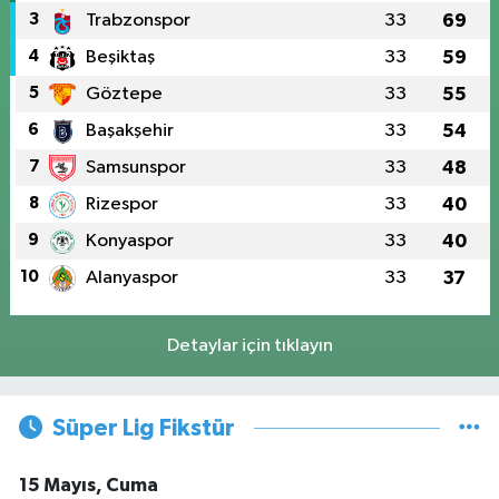
3
Trabzonspor
33
69
4
Beşiktaş
33
59
5
Göztepe
33
55
6
Başakşehir
33
54
7
Samsunspor
33
48
8
Rizespor
33
40
9
Konyaspor
33
40
10
Alanyaspor
33
37
Detaylar için tıklayın
Süper Lig Fikstür
15 Mayıs, Cuma