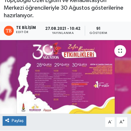
Topçuoğlu Özel Eğitim ve Rehabilitasyon
Merkezi öğrencileriyle 30 Ağustos gösterilerine
hazırlanıyor.
TE BILIŞIM
27.08.2021 - 10:42
91
EDITÖR
YAYINLANMA
GÖSTERIM
Paylaş
-
+
A
A