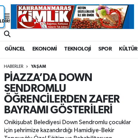
Nöbetçi Eczaneler
Hava Durumu
GÜNCEL
EKONOMİ
TEKNOLOJİ
SPOR
KÜLTÜR
Namaz Vakitleri
HABERLER
YAŞAM
Trafik Durumu
PİAZZA’DA DOWN
SENDROMLU
Süper Lig Puan Durumu ve Fikstür
ÖĞRENCİLERDEN ZAFER
Tüm Manşetler
BAYRAMI GÖSTERİLERİ
Son Dakika Haberleri
Onikişubat Belediyesi Down Sendromlu çocuklar
için şehrimize kazandırdığı Hamidiye-Bekir
Haber Arşivi