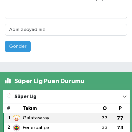
Gönder
Süper Lig Puan Durumu
Süper Lig
#
Takım
O
P
1
Galatasaray
33
77
2
Fenerbahçe
33
73