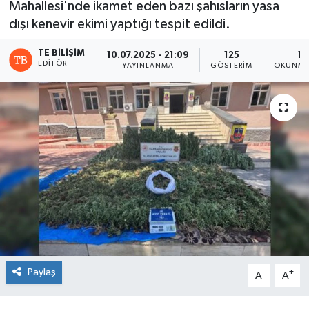
Mahallesi'nde ikamet eden bazı şahısların yasa
dışı kenevir ekimi yaptığı tespit edildi.
TE BILIŞIM
10.07.2025 - 21:09
125
1 
EDITÖR
YAYINLANMA
GÖSTERIM
OKUNMA
Paylaş
-
+
A
A