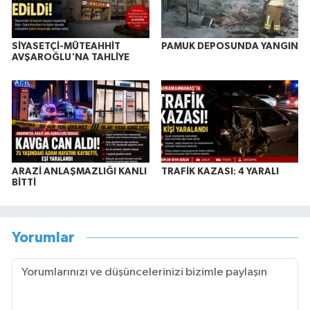
SİYASETÇİ-MÜTEAHHİT
PAMUK DEPOSUNDA YANGIN
AVŞAROĞLU'NA TAHLİYE
ARAZİ ANLAŞMAZLIĞI KANLI
TRAFİK KAZASI: 4 YARALI
BİTTİ
Yorumlar