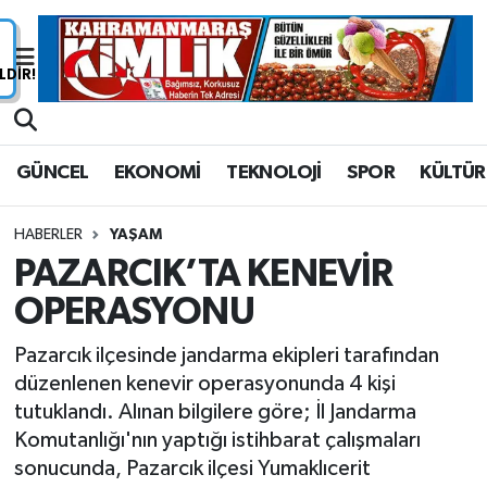
Nöbetçi Eczaneler
Hava Durumu
GÜNCEL
EKONOMİ
TEKNOLOJİ
SPOR
KÜLTÜR
Namaz Vakitleri
HABERLER
YAŞAM
Trafik Durumu
PAZARCIK’TA KENEVİR
OPERASYONU
Süper Lig Puan Durumu ve Fikstür
Pazarcık ilçesinde jandarma ekipleri tarafından
Tüm Manşetler
düzenlenen kenevir operasyonunda 4 kişi
tutuklandı. Alınan bilgilere göre; İl Jandarma
Son Dakika Haberleri
Komutanlığı'nın yaptığı istihbarat çalışmaları
sonucunda, Pazarcık ilçesi Yumaklıcerit
Haber Arşivi