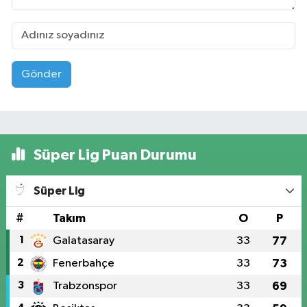
Gönder
Süper Lig Puan Durumu
Süper Lig
#
Takım
O
P
1
Galatasaray
33
77
2
Fenerbahçe
33
73
3
Trabzonspor
33
69