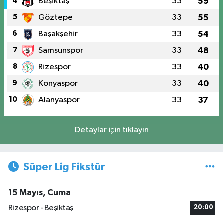
4
Beşiktaş
33
59
5
Göztepe
33
55
6
Başakşehir
33
54
7
Samsunspor
33
48
8
Rizespor
33
40
9
Konyaspor
33
40
10
Alanyaspor
33
37
Detaylar için tıklayın
Süper Lig Fikstür
15 Mayıs, Cuma
Rizespor - Beşiktaş
20:00