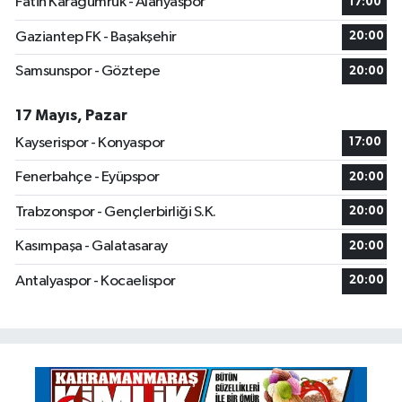
Fatih Karagümrük - Alanyaspor
17:00
Gaziantep FK - Başakşehir
20:00
Samsunspor - Göztepe
20:00
17 Mayıs, Pazar
Kayserispor - Konyaspor
17:00
Fenerbahçe - Eyüpspor
20:00
Trabzonspor - Gençlerbirliği S.K.
20:00
Kasımpaşa - Galatasaray
20:00
Antalyaspor - Kocaelispor
20:00