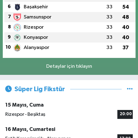
6
Başakşehir
33
54
7
Samsunspor
33
48
8
Rizespor
33
40
9
Konyaspor
33
40
10
Alanyaspor
33
37
Detaylar için tıklayın
Süper Lig Fikstür
15 Mayıs, Cuma
Rizespor - Beşiktaş
20:00
16 Mayıs, Cumartesi