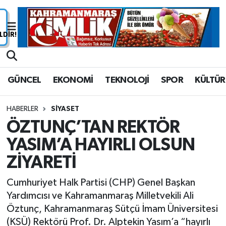
Nöbetçi Eczaneler
Hava Durumu
GÜNCEL
EKONOMİ
TEKNOLOJİ
SPOR
KÜLTÜR
Namaz Vakitleri
HABERLER
SİYASET
Trafik Durumu
ÖZTUNÇ’TAN REKTÖR
YASIM’A HAYIRLI OLSUN
Süper Lig Puan Durumu ve Fikstür
ZİYARETİ
Tüm Manşetler
Cumhuriyet Halk Partisi (CHP) Genel Başkan
Son Dakika Haberleri
Yardımcısı ve Kahramanmaraş Milletvekili Ali
Öztunç, Kahramanmaraş Sütçü İmam Üniversitesi
Haber Arşivi
(KSÜ) Rektörü Prof. Dr. Alptekin Yasım’a “hayırlı