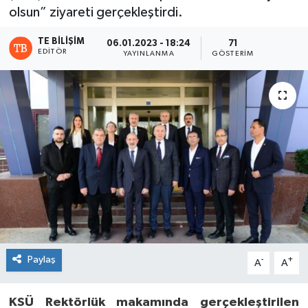
olsun” ziyareti gerçekleştirdi.
TE BILIŞIM
06.01.2023 - 18:24
71
EDITÖR
YAYINLANMA
GÖSTERIM
Paylaş
-
+
A
A
KSÜ Rektörlük makamında gerçekleştirilen