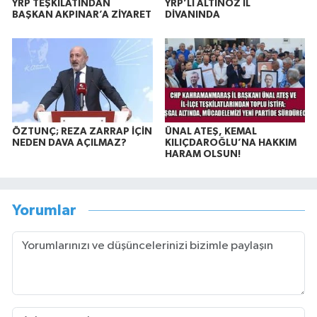
YRP TEŞKİLATINDAN
YRP’Lİ ALTINÖZ İL
BAŞKAN AKPINAR’A ZİYARET
DİVANINDA
ÖZTUNÇ; REZA ZARRAP İÇİN
ÜNAL ATEŞ, KEMAL
NEDEN DAVA AÇILMAZ?
KILIÇDAROĞLU’NA HAKKIM
HARAM OLSUN!
Yorumlar