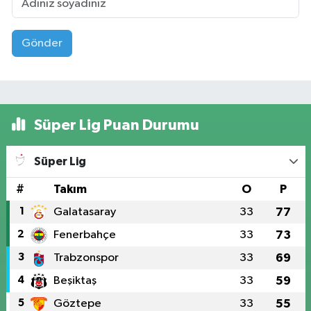
Gönder
Süper Lig Puan Durumu
Süper Lig
#
Takım
O
P
1
Galatasaray
33
77
2
Fenerbahçe
33
73
3
Trabzonspor
33
69
4
Beşiktaş
33
59
5
Göztepe
33
55