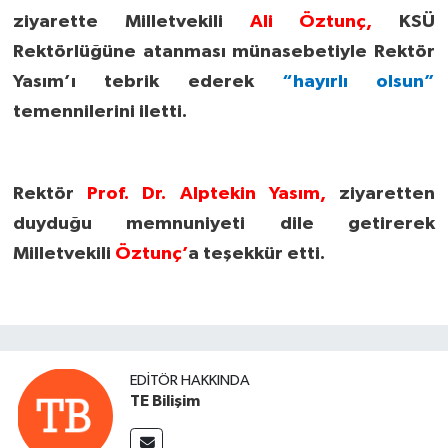
ziyarette Milletvekili
Ali Öztunç,
KSÜ
Rektörlüğüne atanması münasebetiyle Rektör
Yasım’ı tebrik ederek
“hayırlı olsun”
temennilerini iletti.
Rektör
Prof. Dr. Alptekin Yasım,
ziyaretten
duyduğu memnuniyeti dile getirerek
Milletvekili
Öztunç’
a teşekkür etti.
EDITÖR HAKKINDA
TE Bilişim