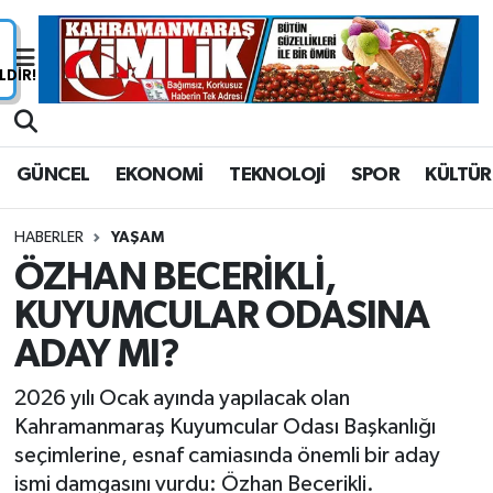
Nöbetçi Eczaneler
Hava Durumu
GÜNCEL
EKONOMİ
TEKNOLOJİ
SPOR
KÜLTÜR
Namaz Vakitleri
HABERLER
YAŞAM
Trafik Durumu
ÖZHAN BECERİKLİ,
KUYUMCULAR ODASINA
Süper Lig Puan Durumu ve Fikstür
ADAY MI?
Tüm Manşetler
2026 yılı Ocak ayında yapılacak olan
Son Dakika Haberleri
Kahramanmaraş Kuyumcular Odası Başkanlığı
seçimlerine, esnaf camiasında önemli bir aday
Haber Arşivi
ismi damgasını vurdu: Özhan Becerikli.