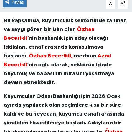
Paylaş
-
+
A
A
Bu kapsamda, kuyumculuk sektöründe tanınan
ve saygı gören bir isim olan
Özhan
Becerikli’
nin başkanlık için aday olacağı
iddiaları, esnaf arasında konuşulmaya
başlandı.
Özhan Becerikli,
merhum
Azmi
Becerikli
’nin oğlu olarak, sektörün içinde
büyümüş ve babasının mirasını yaşatmaya
devam etmektedir.
Kuyumcular Odası Başkanlığı için 2026 Ocak
ayında yapılacak olan seçimlere kısa bir süre
kaldı ve bu heyecan, kuyumcu esnafı arasında
şimdiden hissedilmeye başladı. Adayların bir
bir duyurulmaya başladığı bu süreçte,
Özhan