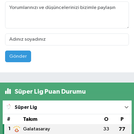
Gönder
Süper Lig Puan Durumu
Süper Lig
#
Takım
O
P
1
Galatasaray
33
77