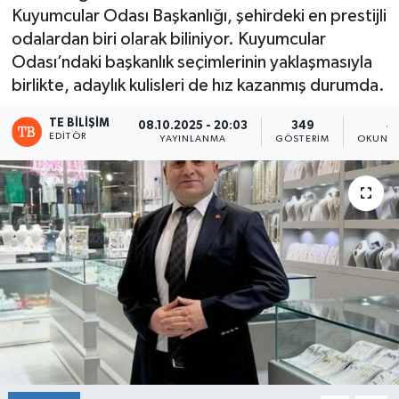
Kuyumcular Odası Başkanlığı, şehirdeki en prestijli
odalardan biri olarak biliniyor. Kuyumcular
Odası’ndaki başkanlık seçimlerinin yaklaşmasıyla
birlikte, adaylık kulisleri de hız kazanmış durumda.
TE BILIŞIM
08.10.2025 - 20:03
349
4
EDITÖR
YAYINLANMA
GÖSTERIM
OKUNMA