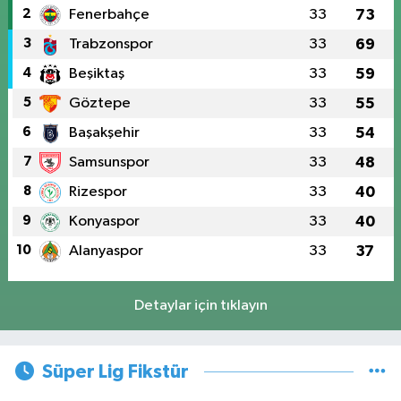
2
Fenerbahçe
33
73
3
Trabzonspor
33
69
4
Beşiktaş
33
59
5
Göztepe
33
55
6
Başakşehir
33
54
7
Samsunspor
33
48
8
Rizespor
33
40
9
Konyaspor
33
40
10
Alanyaspor
33
37
Detaylar için tıklayın
Süper Lig Fikstür