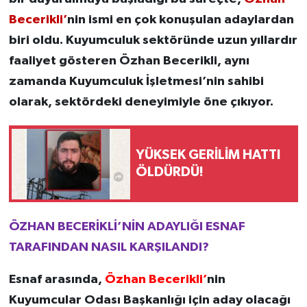
Becerikli’
nin ismi en çok konuşulan adaylardan
biri oldu. Kuyumculuk sektöründe uzun yıllardır
faaliyet gösteren Özhan Becerikli, aynı
zamanda Kuyumculuk İşletmesi’nin sahibi
olarak, sektördeki deneyimiyle öne çıkıyor.
YÜKSEK GERİLİM HATTI
ÖLDÜRDÜ!
ÖZHAN BECERİKLİ’NİN ADAYLIĞI ESNAF
TARAFINDAN NASIL KARŞILANDI?
Esnaf arasında,
Özhan Becerikli’
nin
Kuyumcular Odası Başkanlığı için aday olacağı