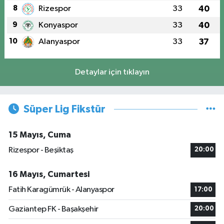
8
Rizespor
33
40
9
Konyaspor
33
40
10
Alanyaspor
33
37
Detaylar için tıklayın
Süper Lig Fikstür
15 Mayıs, Cuma
Rizespor - Beşiktaş
20:00
16 Mayıs, Cumartesi
Fatih Karagümrük - Alanyaspor
17:00
Gaziantep FK - Başakşehir
20:00