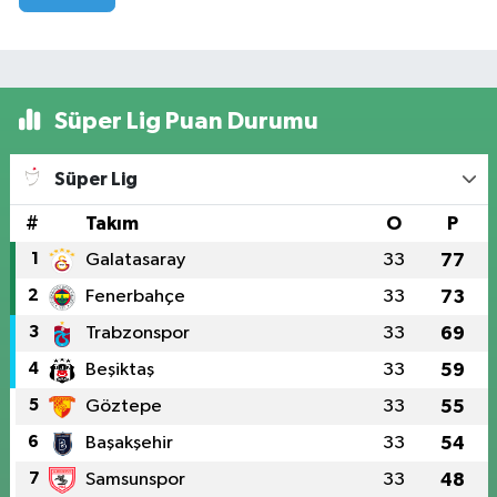
Süper Lig Puan Durumu
Süper Lig
#
Takım
O
P
1
Galatasaray
33
77
2
Fenerbahçe
33
73
3
Trabzonspor
33
69
4
Beşiktaş
33
59
5
Göztepe
33
55
6
Başakşehir
33
54
7
Samsunspor
33
48