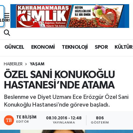
Nöbetçi Eczaneler
Hava Durumu
GÜNCEL
EKONOMİ
TEKNOLOJİ
SPOR
KÜLTÜR
Namaz Vakitleri
HABERLER
YAŞAM
Trafik Durumu
ÖZEL SANİ KONUKOĞLU
HASTANESİ’NDE ATAMA
Süper Lig Puan Durumu ve Fikstür
Beslenme ve Diyet Uzmanı Ece Erözgür Özel Sani
Tüm Manşetler
Konukoğlu Hastanesi’nde göreve başladı.
Son Dakika Haberleri
TE BILIŞIM
08.10.2016 - 12:48
806
EDITÖR
YAYINLANMA
GÖSTERIM
Haber Arşivi