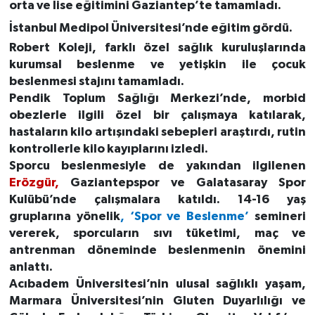
orta ve lise eğitimini Gaziantep’te tamamladı.
İstanbul Medipol Üniversitesi’nde eğitim gördü.
Robert Koleji, farklı özel sağlık kuruluşlarında
kurumsal beslenme ve yetişkin ile çocuk
beslenmesi stajını tamamladı.
Pendik Toplum Sağlığı Merkezi’nde, morbid
obezlerle ilgili özel bir çalışmaya katılarak,
hastaların kilo artışındaki sebepleri araştırdı, rutin
kontrollerle kilo kayıplarını izledi.
Sporcu beslenmesiyle de yakından ilgilenen
Erözgür,
Gaziantepspor ve Galatasaray Spor
Kulübü’nde çalışmalara katıldı. 14-16 yaş
gruplarına yönelik
, ‘Spor ve Beslenme’
semineri
vererek, sporcuların sıvı tüketimi, maç ve
antrenman döneminde beslenmenin önemini
anlattı.
Acıbadem Üniversitesi’nin ulusal sağlıklı yaşam,
Marmara Üniversitesi’nin Gluten Duyarlılığı ve