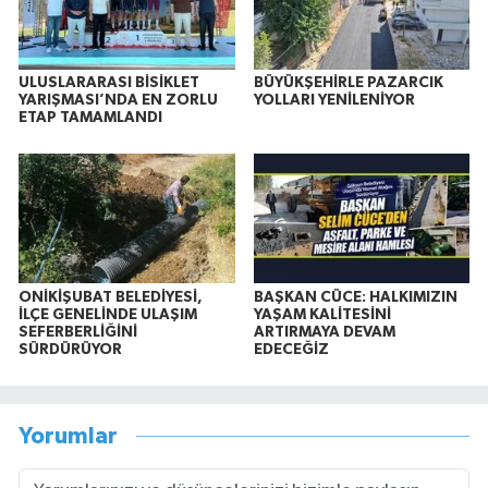
ULUSLARARASI BİSİKLET
BÜYÜKŞEHİRLE PAZARCIK
YARIŞMASI’NDA EN ZORLU
YOLLARI YENİLENİYOR
ETAP TAMAMLANDI
ONİKİŞUBAT BELEDİYESİ,
BAŞKAN CÜCE: HALKIMIZIN
İLÇE GENELİNDE ULAŞIM
YAŞAM KALİTESİNİ
SEFERBERLİĞİNİ
ARTIRMAYA DEVAM
SÜRDÜRÜYOR
EDECEĞİZ
Yorumlar