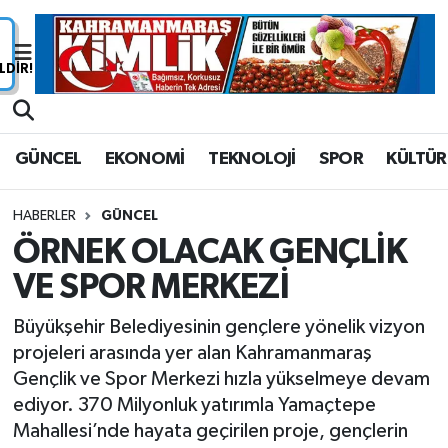
Nöbetçi Eczaneler
Hava Durumu
GÜNCEL
EKONOMİ
TEKNOLOJİ
SPOR
KÜLTÜR
Namaz Vakitleri
HABERLER
GÜNCEL
Trafik Durumu
ÖRNEK OLACAK GENÇLİK
VE SPOR MERKEZİ
Süper Lig Puan Durumu ve Fikstür
Büyükşehir Belediyesinin gençlere yönelik vizyon
Tüm Manşetler
projeleri arasında yer alan Kahramanmaraş
Gençlik ve Spor Merkezi hızla yükselmeye devam
Son Dakika Haberleri
ediyor. 370 Milyonluk yatırımla Yamaçtepe
Mahallesi’nde hayata geçirilen proje, gençlerin
Haber Arşivi