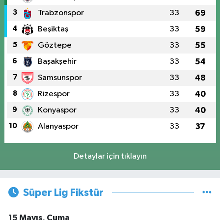
3
Trabzonspor
33
69
4
Beşiktaş
33
59
5
Göztepe
33
55
6
Başakşehir
33
54
7
Samsunspor
33
48
8
Rizespor
33
40
9
Konyaspor
33
40
10
Alanyaspor
33
37
Detaylar için tıklayın
Süper Lig Fikstür
15 Mayıs, Cuma