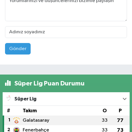
Gönder
Süper Lig Puan Durumu
Süper Lig
#
Takım
O
P
1
Galatasaray
33
77
2
Fenerbahçe
33
73