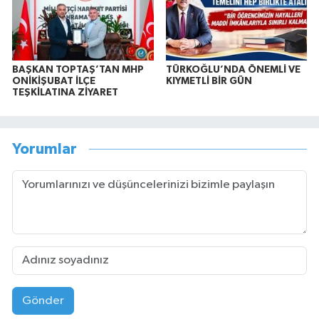
BAŞKAN TOPTAŞ’TAN MHP
TÜRKOĞLU’NDA ÖNEMLİ VE
ONİKİŞUBAT İLÇE
KIYMETLİ BİR GÜN
TEŞKİLATINA ZİYARET
Yorumlar
Gönder