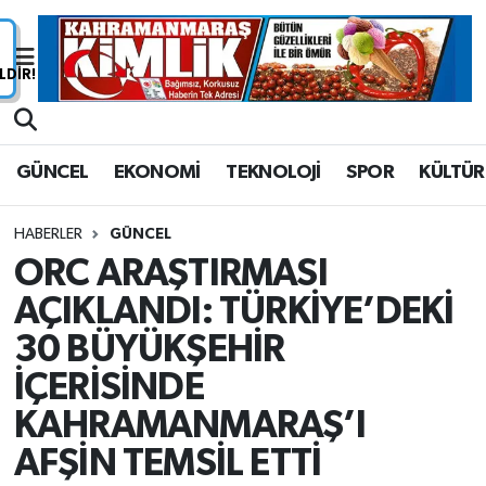
Nöbetçi Eczaneler
Hava Durumu
GÜNCEL
EKONOMİ
TEKNOLOJİ
SPOR
KÜLTÜR
Namaz Vakitleri
HABERLER
GÜNCEL
Trafik Durumu
ORC ARAŞTIRMASI
AÇIKLANDI: TÜRKİYE’DEKİ
Süper Lig Puan Durumu ve Fikstür
30 BÜYÜKŞEHİR
Tüm Manşetler
İÇERİSİNDE
Son Dakika Haberleri
KAHRAMANMARAŞ’I
AFŞİN TEMSİL ETTİ
Haber Arşivi