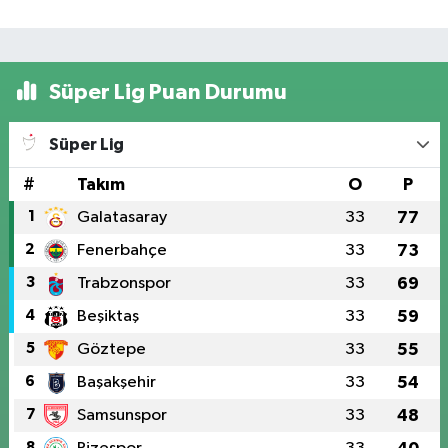
Süper Lig Puan Durumu
Süper Lig
#
Takım
O
P
1
Galatasaray
33
77
2
Fenerbahçe
33
73
3
Trabzonspor
33
69
4
Beşiktaş
33
59
5
Göztepe
33
55
6
Başakşehir
33
54
7
Samsunspor
33
48
8