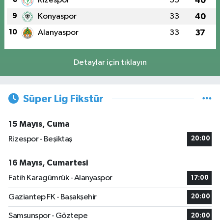
Rizespor
33
40
9
Konyaspor
33
40
10
Alanyaspor
33
37
Detaylar için tıklayın
Süper Lig Fikstür
15 Mayıs, Cuma
Rizespor - Beşiktaş
20:00
16 Mayıs, Cumartesi
Fatih Karagümrük - Alanyaspor
17:00
Gaziantep FK - Başakşehir
20:00
Samsunspor - Göztepe
20:00