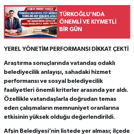
TÜRKOĞLU’NDA
ÖNEMLİ VE KIYMETLİ
BİR GÜN
YEREL YÖNETİM PERFORMANSI DİKKAT ÇEKTİ
Araştırma sonuçlarında vatandaş odaklı
belediyecilik anlayışı, sahadaki hizmet
performansı ve sosyal belediyecilik
faaliyetleri önemli kriterler arasında yer aldı.
Özellikle vatandaşlarla doğrudan temas
eden çalışmaların memnuniyet oranlarına
etkisinin yüksek olduğu değerlendirildi.
Afşin Belediyesi’nin listede yer alması; ilçede